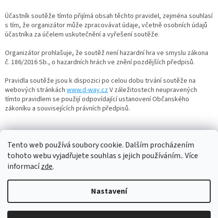
Účastník soutěže tímto přijímá obsah těchto pravidel, zejména souhlasí
s tím, že organizátor může zpracovávat údaje, včetně osobních údajů
účastníka za účelem uskutečnění a vyřešení soutěže.
Organizátor prohlašuje, že soutěž není hazardní hra ve smyslu zákona
č. 186/2016 Sb., o hazardních hrách ve znění pozdějších předpisů.
Pravidla soutěže jsou k dispozici po celou dobu trvání soutěže na
webových stránkách
www.d-way.cz
V záležitostech neupravených
tímto pravidlem se použijí odpovídající ustanovení Občanského
zákoníku a souvisejících právních předpisů.
Tento web používá soubory cookie. Dalším procházením
PŘEDCHOZÍ ČLÁNEK
DALŠÍ ČLÁNEK
tohoto webu vyjadřujete souhlas s jejich používáním.. Více
informací
zde
.
Z
á
Nastavení
Vytvořil Shoptet
p
a
t