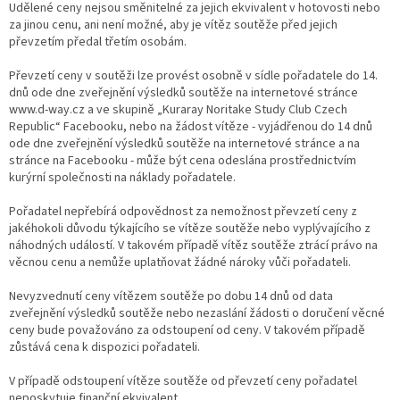
Udělené ceny nejsou směnitelné za jejich ekvivalent v hotovosti nebo
za jinou cenu, ani není možné, aby je vítěz soutěže před jejich
převzetím předal třetím osobám.
Převzetí ceny v soutěži lze provést osobně v sídle pořadatele do 14.
dnů ode dne zveřejnění výsledků soutěže na internetové stránce
www.d-way.cz a ve skupině „Kuraray Noritake Study Club Czech
Republic“ Facebooku, nebo na žádost vítěze - vyjádřenou do 14 dnů
ode dne zveřejnění výsledků soutěže na internetové stránce a na
stránce na Facebooku - může být cena odeslána prostřednictvím
kurýrní společnosti na náklady pořadatele.
Pořadatel nepřebírá odpovědnost za nemožnost převzetí ceny z
jakéhokoli důvodu týkajícího se vítěze soutěže nebo vyplývajícího z
náhodných událostí. V takovém případě vítěz soutěže ztrácí právo na
věcnou cenu a nemůže uplatňovat žádné nároky vůči pořadateli.
Nevyzvednutí ceny vítězem soutěže po dobu 14 dnů od data
zveřejnění výsledků soutěže nebo nezaslání žádosti o doručení věcné
ceny bude považováno za odstoupení od ceny. V takovém případě
zůstává cena k dispozici pořadateli.
V případě odstoupení vítěze soutěže od převzetí ceny pořadatel
neposkytuje finanční ekvivalent.