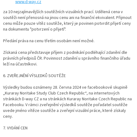
www.d-way.cz
za 10 nejzajímavějších soutěžních vizuálních prací. Udělená cena v
soutěži není přenosná na jinou cenu ani na finanční ekvivalent. Přijmout
cenu může pouze vítěz soutěže, který je povinen potvrdit přijetí ceny
na dokumentu "potvrzení o přijetí".
Předání práva na cenu třetím osobám není možné.
Získaná cena představuje příjem z podnikání podléhající zdanění dle
právních předpisů ČR. Povinnost zdanění u správního finančního úřadu
leží na účastníkovi.
6. ZVEŘEJNĚNÍ VÝSLEDKŮ SOUTĚŽE
Výsledky budou oznámeny 28. června 2024 ve facebookové skupině
„Kuraray Noritake Study Club Czech Republic“, na internetových
stránkách D-way CZ a na stránkách Kuraray Noritake Czech Republic na
Facebooku. V rámci zveřejnění výsledků soutěže pořadatel soutěže
uvede jméno vítěze soutěže a zveřejní vizuální práce, které získaly
ceny.
7. VYDÁNÍ CEN