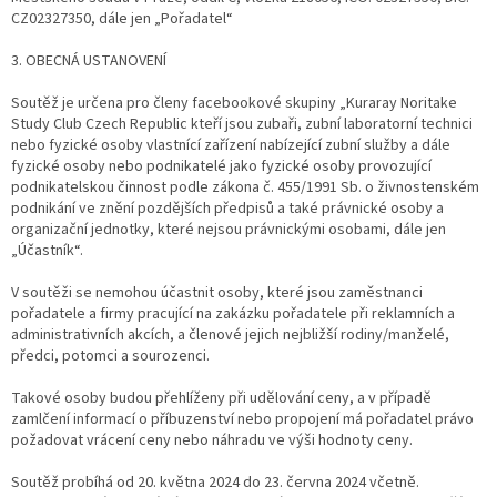
CZ02327350, dále jen „Pořadatel“
3. OBECNÁ USTANOVENÍ
Soutěž je určena pro členy facebookové skupiny „Kuraray Noritake
Study Club Czech Republic kteří jsou zubaři, zubní laboratorní technici
nebo fyzické osoby vlastnící zařízení nabízející zubní služby a dále
fyzické osoby nebo podnikatelé jako fyzické osoby provozující
podnikatelskou činnost podle zákona č. 455/1991 Sb. o živnostenském
podnikání ve znění pozdějších předpisů a také právnické osoby a
organizační jednotky, které nejsou právnickými osobami, dále jen
„Účastník“.
V soutěži se nemohou účastnit osoby, které jsou zaměstnanci
pořadatele a firmy pracující na zakázku pořadatele při reklamních a
administrativních akcích, a členové jejich nejbližší rodiny/manželé,
předci, potomci a sourozenci.
Takové osoby budou přehlíženy při udělování ceny, a v případě
zamlčení informací o příbuzenství nebo propojení má pořadatel právo
požadovat vrácení ceny nebo náhradu ve výši hodnoty ceny.
Soutěž probíhá od 20. května 2024 do 23. června 2024 včetně.