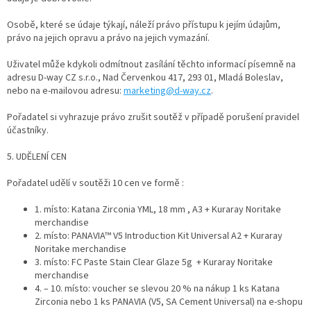
Osobě, které se údaje týkají, náleží právo přístupu k jejím údajům,
právo na jejich opravu a právo na jejich vymazání.
Uživatel může kdykoli odmítnout zasílání těchto informací písemně na
adresu D-way CZ s.r.o., Nad Červenkou 417, 293 01, Mladá Boleslav,
nebo na e-mailovou adresu:
marketing@d-way.cz
.
Pořadatel si vyhrazuje právo zrušit soutěž v případě porušení pravidel
účastníky.
5. UDĚLENÍ CEN
Pořadatel udělí v soutěži 10 cen ve formě :
1. místo: Katana Zirconia YML, 18 mm , A3 + Kuraray Noritake
merchandise
2. místo: PANAVIA™ V5 Introduction Kit Universal A2 + Kuraray
Noritake merchandise
3. místo: FC Paste Stain Clear Glaze 5g + Kuraray Noritake
merchandise
4. – 10. místo: voucher se slevou 20 % na nákup 1 ks Katana
Zirconia nebo 1 ks PANAVIA (V5, SA Cement Universal) na e-shopu