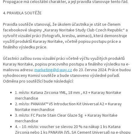
Propagace má celostátní charakter, a její pravidla stanovuje tento řád.
4. PRAVIDLA SOUTĚŽE
Pravidla soutěže stanovují, že úkolem účastníka je stát se členem
facebookové skupiny „Kuraray Noritake Study Club Czech Republic“ a
vytvořit vizuální práci (fotografii, kresbu, animaci), která demonstruje
využití produktů Kuraray Noritake, včetně popisu postupu práce a
finálního výsledku práce.
Účastníci zašlou svou vizuální práci včetně výčtu využitých produktů
Kuraray Noritake, popisu pracovního postupu a finálního výsledku na e-
mailovou adresu:
marketing@d-way.cz
do 23. června 2024. Práce budou
vyhodnoceny Komisí soutěže a bude stanoveno výsledné pořadí.
Odměna pro soutěžící bude následující:
1. místo: Katana Zirconia YML, 18 mm , A3 + Kuraray Noritake
merchandise
2. místo: PANAVIA™ V5 Introduction Kit Universal A2 + Kuraray
Noritake merchandise
3. místo: FC Paste Stain Clear Glaze 5g + Kuraray Noritake
merchandise
4. – 10. místo: voucher se slevou 20 % na nákup 1 ks Katana
Zirconia nebo 1 ks PANAVIA (V5, SA Cement Universal) na e-shopu