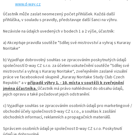
www.d-way.cz
Účastník může zaslat neomezený počet přihlášek. Každá další
přihláška, v souladu s pravidly, představuje další šanci na výhru.
Nezávisle na údajích uvedených v bodech 1 a 2 výše, účastník:
a) Akceptuje pravidla soutěže "Sdílej své mistrovství a vyhraj s Kuraray
Noritake“
b) Vyjadřuje dobrovolný souhlas se zpracováním poskytnutých údajů
společností D-way CZ s.r.o. za účelem uskutečnění soutěže "Sdílej své
mistrovství a vyhraj s Kuraray Noritake“, zveřejněním zaslané vizuální
práce ve facebookové skupině „Kuraray Noritake Study Club Czech
Republic“ a v
případě výhry 1. - 10. místa v soutěži k zveřejnění
jména účastníka.
Účastník má právo nahlédnout do obsahu údajů,
jejich opravu a také požadovat jejich odstranění.
c) Vyjadřuje souhlas se zpracováním osobních údajů pro marketingové /
obchodní účely společnosti D-way CZ s.r.o., a souhlas k zasílání
obchodních informací, reklamních a propagačních materiálů.
Správcem osobních údajů je společnost D-way CZ s.r.o. Poskytnutí
údajů je dobrovolné.