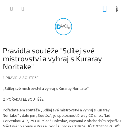
Přejít
NÁKUP
na
obsah
KOŠÍK
Pravidla soutěže "Sdílej své
mistrovství a vyhraj s Kuraray
Noritake"
1.PRAVIDLA SOUTĚŽE
„Sdílej své mistrovství a vyhraj s Kuraray Noritake”
2. POŘADATEL SOUTĚŽE
Pořadatelem soutěže „Sdílej své mistrovství a vyhraj s Kuraray
Noritake” , dále jen „Soutěž“, je společnost D-way CZ s.r.o., Nad
Červenkou 417, 293 01 Mladá Boleslav, zapsaná v obchodním rejstříku u
Městského soudu v Praze, oddíl C, vložka 218056, IČO: 02327350, DIČ: