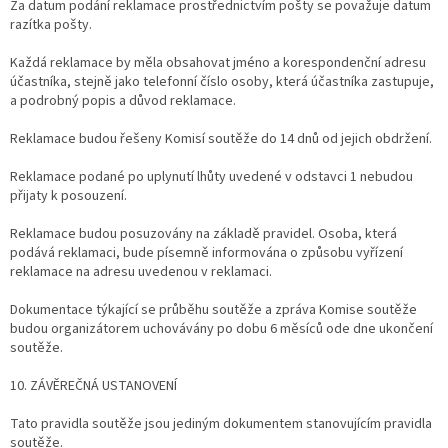
Za datum podání reklamace prostřednictvím pošty se považuje datum
razítka pošty.
Každá reklamace by měla obsahovat jméno a korespondenční adresu
účastníka, stejně jako telefonní číslo osoby, která účastníka zastupuje,
a podrobný popis a důvod reklamace.
Reklamace budou řešeny Komisí soutěže do 14 dnů od jejich obdržení.
Reklamace podané po uplynutí lhůty uvedené v odstavci 1 nebudou
přijaty k posouzení.
Reklamace budou posuzovány na základě pravidel. Osoba, která
podává reklamaci, bude písemně informována o způsobu vyřízení
reklamace na adresu uvedenou v reklamaci.
Dokumentace týkající se průběhu soutěže a zpráva Komise soutěže
budou organizátorem uchovávány po dobu 6 měsíců ode dne ukončení
soutěže.
10. ZÁVĚREČNÁ USTANOVENÍ
Tato pravidla soutěže jsou jediným dokumentem stanovujícím pravidla
soutěže.