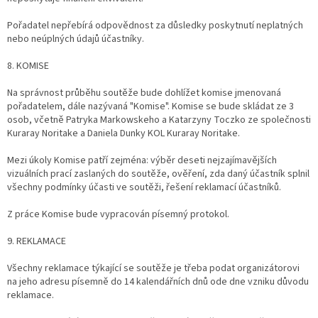
Pořadatel nepřebírá odpovědnost za důsledky poskytnutí neplatných
nebo neúplných údajů účastníky.
8. KOMISE
Na správnost průběhu soutěže bude dohlížet komise jmenovaná
pořadatelem, dále nazývaná "Komise". Komise se bude skládat ze 3
osob, včetně Patryka Markowskeho a Katarzyny Toczko ze společnosti
Kuraray Noritake a Daniela Dunky KOL Kuraray Noritake.
Mezi úkoly Komise patří zejména: výběr deseti nejzajímavějších
vizuálních prací zaslaných do soutěže, ověření, zda daný účastník splnil
všechny podmínky účasti ve soutěži, řešení reklamací účastníků.
Z práce Komise bude vypracován písemný protokol.
9. REKLAMACE
Všechny reklamace týkající se soutěže je třeba podat organizátorovi
na jeho adresu písemně do 14 kalendářních dnů ode dne vzniku důvodu
reklamace.