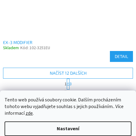
EX-3 MODIFIER
Skladem
Kód:
102-3251EU
DETAIL
NAČÍST 12 DALŠÍCH
S
1
3
t
O
r
25
položek celkem
v
á
Tento web používá soubory cookie. Dalším procházením
l
NAHORU
n
tohoto webu vyjadřujete souhlas s jejich používáním.. Více
á
k
d
o
informací
zde
.
v
Z
a
á
c
á
n
Nastavení
í
Vytvořil Shoptet
p
í
p