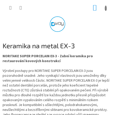
Přejít
NÁKUP
na
obsah
KOŠÍK
Keramika na metal EX-3
NORITAKE SUPER PORCELAIN EX-3 - Zubní keramika pro
restaurování kovových konstrukcí
Výrobní postupy pro NORITAKE SUPER PORCELAIN EX-3 jsou
pozoruhodně snadné. Jeho vynikající vlastnosti jsou umožněny díky
velmi jemné velikosti částic. NORITAKE SUPER PORCELAIN EX-3 je lepší
než ostatní dentální porcelán, protože jeho koeficient tepelné
roztažnosti (CTE) zůstává stabilní při opakovaném pečení. Při výrobě
můstku pro dlouhé rozpětí lze každou jednotku přesně přizpůsobit
opakovaným vypalováním celého rozpětí s minimálním rizikem
prasknutí. Je kompatibilní s ušlechtilými, polodrahokamovými,
neušlechtilými a bezstříbrnými slitinami pro kovokeramické protézy.
Jeho fluorescence je ideální a je vysoce odolný vůči greeningu