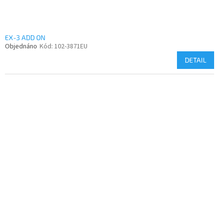
ů
EX-3 ADD ON
Objednáno
Kód:
102-3871EU
DETAIL