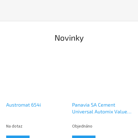
e
m
e
e
Novinky
t
s
a
r
t
“
Austromat 654i
Panavia SA Cement
Universal Automix Value
Pack
Na dotaz
Objednáno