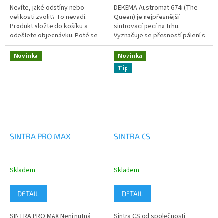
Nevíte, jaké odstíny nebo
DEKEMA Austromat 674i (The
velikosti zvolit? To nevadí.
Queen) je nejpřesnější
Produkt vložte do košíku a
sintrovací pecí na trhu.
odešlete objednávku. Poté se
Vyznačuje se přesností pálení s
Vám osobně ozveme, společně
maximální odchilkou pod 1°C při
vybereme vhodné odstíny GC
1.500°C.
Novinka
Novinka
LiSi Block...
Tip
SINTRA PRO MAX
SINTRA CS
Skladem
Skladem
DETAIL
DETAIL
SINTRA PRO MAX Není nutná
Sintra CS od společnosti