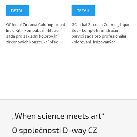
DETAIL
DETAIL
GC Initial Zirconia Coloring Liquid
GC Initial Zirconia Coloring Liquid
Intro Kit – kompaktní infiltrační
Set – kompletní infiltrační
sada pro základní kolorování
barvicí sada pro profesionální
zirkonových konstrukcí před
kolorování frézovaných
sintrováním. Obsahuje tělový,
zirkonových konstrukcí před
cervikální, efektový...
sintrováním. Umožňuje...
„When science meets art“
O společnosti D-way CZ