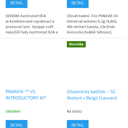
DETAIL
DETAIL
DEKEMA Austromat 654i
Obsah balení: 3 ks PANAVIA SA
je kombinovaná vypalavací a
Universal automix 8,2g/4,6ml,
presovací pec. Spojuje svět
40x míchací kanyla, 10x Endo
nejvyšší řady Austromat 624i a
koncovka Duálně tuhnoucí,
unikátní technologii umožňující
fluorid uvolňující, radioopakní,
presování tří různých...
samoadhezivní pryskyřičný...
Novinka
PANAVIA ™ V5
Účastnický balíček – GC
INTRODUCTORY KIT
školení v Belgii (Leuven)
Skladem
Na dotaz
DETAIL
DETAIL