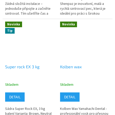
žádná složitá instalace –
Shenpaz je inovativní, malá a
jednoduše připojte a začněte
rychlá sintrovací pec, která je
sintrovat. Tím ušetříte čas a
ideální pro práci s širokou
rychle začnete pracovat. S
škálou zirkoniových materiálů.
maximální teplotou až 1800 °C
Tato moderní pec nabízí...
Novinka
Novinka
a...
Tip
Super rock EX 3 kg
Kolben wax
Skladem
Skladem
DETAIL
DETAIL
Sádra Super Rock EX, 3 kg
Kolben Wax Yamahachi Dental -
balení Varianta: Brown, Neutral
profesionální vosk pro přesnou