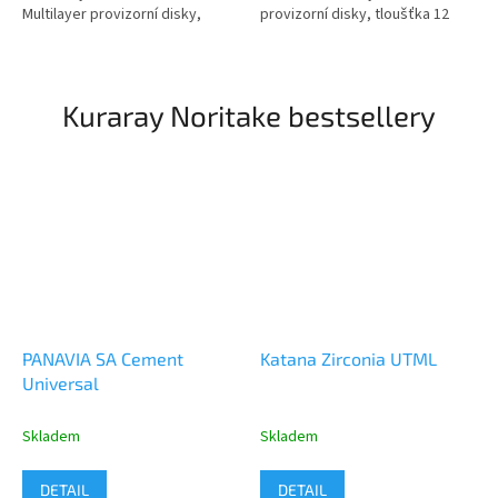
Multilayer provizorní disky,
provizorní disky, tloušťka 12
tloušťka 12 mm, 16 mm, 20 mm,
mm, 16 mm, 20 mm, 19
17 barevných odstínů. Slouží...
barevných odstínů. Slouží
především pro...
Kuraray Noritake bestsellery
PANAVIA SA Cement
Katana Zirconia UTML
Universal
Skladem
Skladem
DETAIL
DETAIL