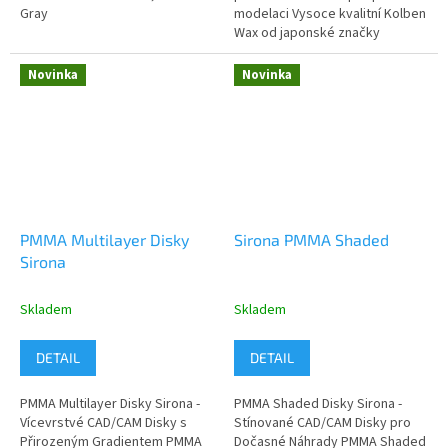
Gray
modelaci Vysoce kvalitní Kolben
Wax od japonské značky
Yamahachi Dental je
specializovaný tyčinkový...
Novinka
Novinka
PMMA Multilayer Disky
Sirona PMMA Shaded
Sirona
Skladem
Skladem
DETAIL
DETAIL
PMMA Multilayer Disky Sirona -
PMMA Shaded Disky Sirona -
Vícevrstvé CAD/CAM Disky s
Stínované CAD/CAM Disky pro
Přirozeným Gradientem PMMA
Dočasné Náhrady PMMA Shaded