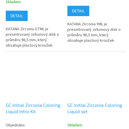
Skladem
hodnocení
produktu
DETAIL
je
DETAIL
5,0
KATANA Zirconia YML je
z
KATANA Zirconia STML je
presintrovaný zirkonový disk o
5
presintrovaný zirkonový disk o
průměru 98,5 mm, který
hvězdiček.
průměru 98,5 mm, který
obsahuje plastový kroužek.
obsahuje plastový kroužek.
KATANA Zirconia YML je k
KATANA Zirconia STML je k
dispozici ve 3 možných
dispozici ve 3 možných
tloušťkách:...
tloušťkách: 14...
GC Initial Zirconia Coloring
GC Initial Zirconia Coloring
Liquid Intro Kit
Liquid set
Objednáno
Skladem