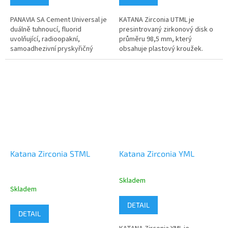
PANAVIA SA Cement Universal je
KATANA Zirconia UTML je
duálně tuhnoucí, fluorid
presintrovaný zirkonový disk o
uvolňující, radioopakní,
průměru 98,5 mm, který
samoadhezivní pryskyřičný
obsahuje plastový kroužek.
cement pro náhrady z keramiky,
KATANA Zirconia UTML je k
kompozitních plastů a kovů.
dispozici ve 2 možných
Dodává se...
tloušťkách: (14...
Katana Zirconia STML
Katana Zirconia YML
Skladem
Průměrné
Skladem
hodnocení
produktu
DETAIL
je
DETAIL
5,0