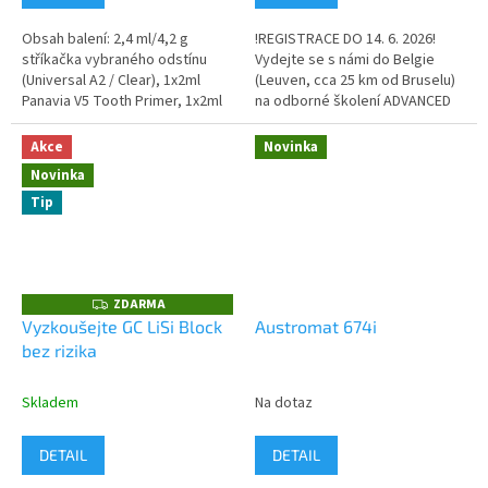
Obsah balení: 2,4 ml/4,2 g
!REGISTRACE DO 14. 6. 2026!
stříkačka vybraného odstínu
Vydejte se s námi do Belgie
(Universal A2 / Clear), 1x2ml
(Leuven, cca 25 km od Bruselu)
Panavia V5 Tooth Primer, 1x2ml
na odborné školení ADVANCED
Clearfil Ceramic Primer,
SQIN MICRO-LAYERING COURSE v
příslušenství. PANAVIA ™ V5 je...
GC Europe Campus – v...
Akce
Novinka
Novinka
Tip
ZDARMA
Z
D
Vyzkoušejte GC LiSi Block
Austromat 674i
A
bez rizika
R
M
A
Skladem
Na dotaz
DETAIL
DETAIL