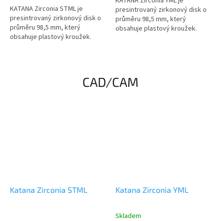
KATANA Zirconia YML je
z
KATANA Zirconia STML je
presintrovaný zirkonový disk o
5
presintrovaný zirkonový disk o
průměru 98,5 mm, který
hvězdiček.
průměru 98,5 mm, který
obsahuje plastový kroužek.
obsahuje plastový kroužek.
KATANA Zirconia YML je k
KATANA Zirconia STML je k
dispozici ve 3 možných
dispozici ve 3 možných
tloušťkách:...
tloušťkách: 14...
CAD/CAM
Katana Zirconia STML
Katana Zirconia YML
Skladem
Průměrné