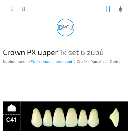
Přejít
NÁKUP
na
obsah
KOŠÍK
Crown PX upper
1x set 6 zubů
Průměrné
Neohodnoceno
Podrobnosti hodnocení
Značka:
Yamahachi Dental
hodnocení
produktu
je
0,0
z
5
hvězdiček.