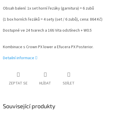
Obsah balení: 1x set horní řezáky (garnitura) = 6 zubů
(1 box horních řezáků = 4 sety (set / 6 zubů), cena: 864 Kč)
Dostupné ve 24 tvarech a 16ti Vita odstínech + W0.5
Kombinace s Crown PX lower a Efucera PX Posterior.
Detailní informace
ZEPTAT SE
HLÍDAT
SDÍLET
Související produkty