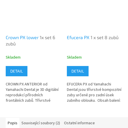
Crown PX lower
1x set 6
Efucera PX
1 x set 8 zubů
zubů
Skladem
Skladem
DETAIL
DETAIL
CROWN PX ANTERIOR od
EFUCERA PX od Yamahachi
Yamahachi Dental je 3D digitální
Dental jsou třívrstvé kompozitní
reprodukcí přírodních
zuby určené pro zadní úsek
frontálních zubů. Třívrstvé
zubního oblouku. Obsah balení:
kompozitní zuby. Obsah balení:
1x set spodní/horní posteriorní
1x set spodní zuby (garnitura) =
zuby (garnitura) = 8...
6 zubů...
Popis
Související soubory (2)
Ostatní informace