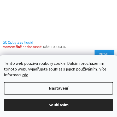
GC Optiglaze liquid
Momentálně nedostupné
Kód:
10000434
DETAIL
Tento web používá soubory cookie. Dalším procházením
9
položek celkem
O
tohoto webu vyjadřujete souhlas s jejich používáním.. Více
v
informací
zde
.
l
Z
á
á
d
Nastavení
Vytvořil Shoptet
p
a
a
c
t
í
Souhlasím
Copyright 2026
D-way
. Všechna práva vyhrazena.
í
p
r