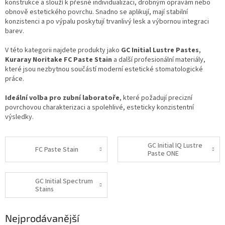
konstrukce a slouží k přesné individualizaci, drobným opravám nebo
obnově estetického povrchu. Snadno se aplikují, mají stabilní
konzistenci a po výpalu poskytují trvanlivý lesk a výbornou integraci
barev.
V této kategorii najdete produkty jako
GC Initial Lustre Pastes
,
Kuraray Noritake FC Paste Stain
a další profesionální materiály,
které jsou nezbytnou součástí moderní estetické stomatologické
práce.
Ideální volba pro zubní laboratoře
, které požadují precizní
povrchovou charakterizaci a spolehlivé, esteticky konzistentní
výsledky.
GC Initial IQ Lustre
FC Paste Stain
Paste ONE
GC Initial Spectrum
Stains
Nejprodávanější