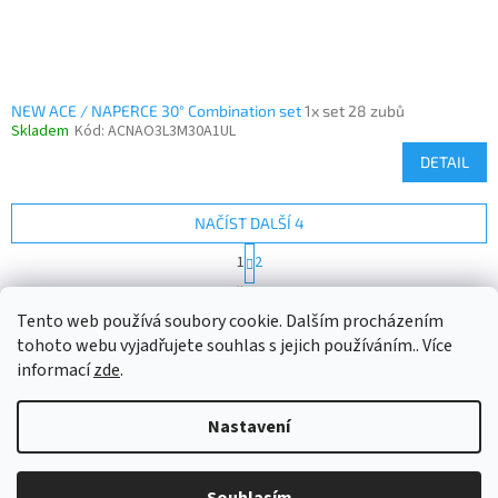
NEW ACE / NAPERCE 30° Combination set
1x set 28 zubů
Skladem
Kód:
ACNAO3L3M30A1UL
DETAIL
NAČÍST DALŠÍ 4
S
1
2
t
O
r
16
položek celkem
v
á
Tento web používá soubory cookie. Dalším procházením
l
NAHORU
n
á
tohoto webu vyjadřujete souhlas s jejich používáním.. Více
k
d
o
informací
zde
.
v
Z
a
á
c
á
n
Nastavení
í
Vytvořil Shoptet
p
í
p
a
r
t
v