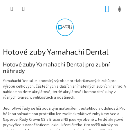
Přejít
NÁKUP
na
obsah
KOŠÍK
Hotové zuby Yamahachi Dental
Hotové zuby Yamahachi Dental pro zubní
náhrady
Yamahachi Dental je japonský výrobce prefabrikovaných zubů pro
výrobu celkových, částečných a dalších snímatelných zubních náhrad. V
nabídce najdete akrylátové, tvrdé akrylátové i kompozitní zuby v
různých tvarech, velikostech a odstínech.
Jednotlivé řady se liší použitým materiálem, estetikou a odolností. Pro
běžnou snímatelnou protetiku lze zvolit akrylátové zuby New Ace a
Naperce. Řady Crown NS a Efucera NS jsou vyrobené z tvrdé akrylové
pryskyřice s nanočásticemi oxidu křemičitého. Pro vyšší nároky na