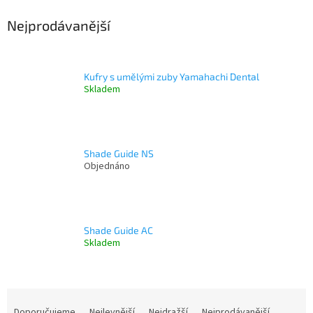
Nejprodávanější
Kufry s umělými zuby Yamahachi Dental
Skladem
Shade Guide NS
Objednáno
Shade Guide AC
Skladem
Ř
a
Doporučujeme
Nejlevnější
Nejdražší
Nejprodávanější