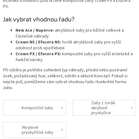
estetiku a odolnost jsou určené kompozitní zuby Crown PX a Efucera
PX.
Jak vybrat vhodnou řadu?
New Ace / Naperce:
akrylátové zuby pro běžné celkové a
částečné náhrady.
Crown NS / Efucera NS:
tvrdé akrylátové zuby pro vyšší
odolnost proti opotřebení.
Crown PX / Efucera PX:
kompozitní zuby pro vyšší estetické a
funkční nároky.
Při výběru je potřeba zohlednit typ náhrady, přední nebo postranní
úsek, požadovaný tvar, velikost, odstín a okluzní koncept. Pokud si
nejste jistí, pomůžeme vám vybrat vhodnou řadu i konkrétní formu
zubu.
Zuby z tvrdé
Kompozitní zuby
akrylové
pryskyřice
Akrylové
pryskyřičné zuby