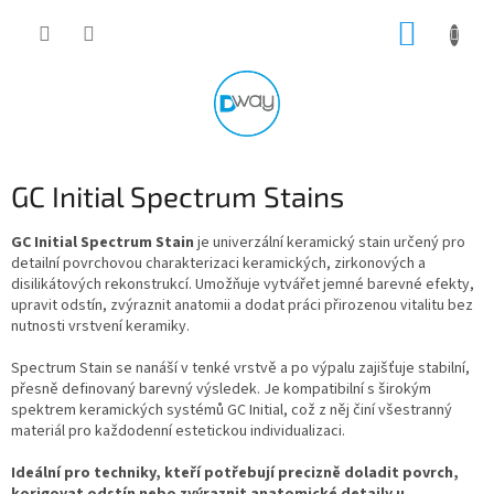
Přejít
NÁKUP
na
obsah
KOŠÍK
GC Initial Spectrum Stains
GC Initial Spectrum Stain
je univerzální keramický stain určený pro
detailní povrchovou charakterizaci keramických, zirkonových a
disilikátových rekonstrukcí. Umožňuje vytvářet jemné barevné efekty,
upravit odstín, zvýraznit anatomii a dodat práci přirozenou vitalitu bez
nutnosti vrstvení keramiky.
Spectrum Stain se nanáší v tenké vrstvě a po výpalu zajišťuje stabilní,
přesně definovaný barevný výsledek. Je kompatibilní s širokým
spektrem keramických systémů GC Initial, což z něj činí všestranný
materiál pro každodenní estetickou individualizaci.
Ideální pro techniky, kteří potřebují precizně doladit povrch,