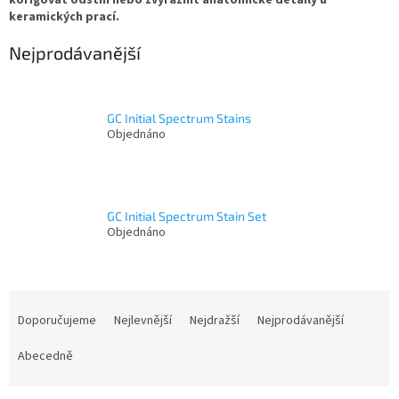
korigovat odstín nebo zvýraznit anatomické detaily u
keramických prací.
Nejprodávanější
GC Initial Spectrum Stains
Objednáno
GC Initial Spectrum Stain Set
Objednáno
Ř
a
Doporučujeme
Nejlevnější
Nejdražší
Nejprodávanější
z
e
Abecedně
n
í