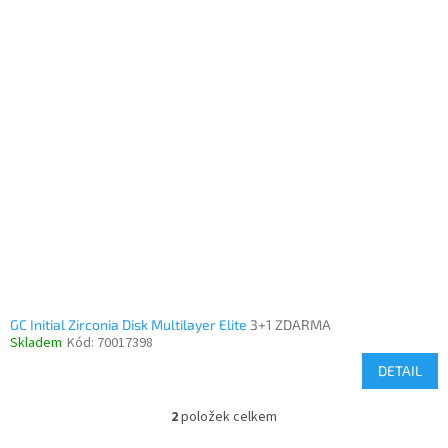
GC Initial Zirconia Disk Multilayer Elite
3+1 ZDARMA
Skladem
Kód:
70017398
DETAIL
2
položek celkem
O
v