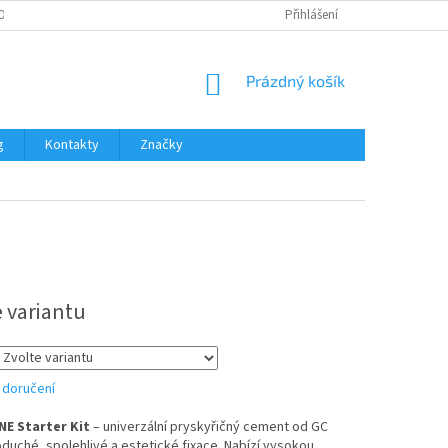
OŽNOSTI PLATBY
Přihlášení
NÁKUPNÍ
Prázdný košík
KOŠÍK
g
Kontakty
Značky
e variantu
 doručení
E Starter Kit
– univerzální pryskyřičný cement od GC
duché, spolehlivé a estetické fixace. Nabízí vysokou