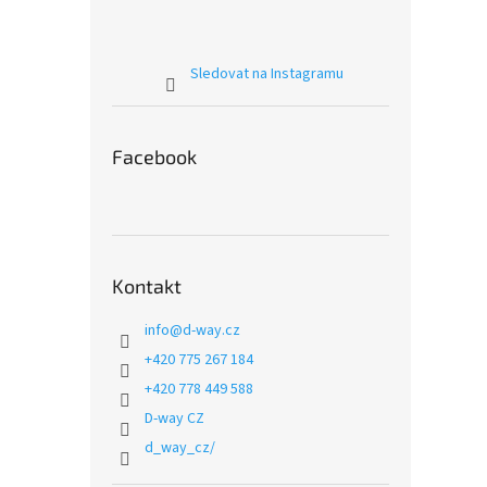
Sledovat na Instagramu
Facebook
Kontakt
info
@
d-way.cz
+420 775 267 184
+420 778 449 588
D-way CZ
d_way_cz/