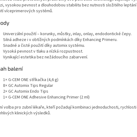
zi, vysokou pevnost a dlouhodobou stabilitu bez nutnosti složitého leptán
ití víceprimerových systémů.
hody
Univerzální použití – korunky, můstky, inlay, onlay, endodontické čepy.
Silná adheze i v obtížných podmínkách díky Enhancing Primeru.
Snadné a čisté použití díky automix systému.
Vysoká pevnost v tlaku a nízká rozpustnost.
Vynikající estetika bez nežádoucího zabarvení.
ah balení
1× G-CEM ONE stříkačka (4,6 g)
8× GC Automix Tips Regular
2× GC Automix Endo Tips
1× G-CEM ONE Adhesive Enhancing Primer (2 ml)
ní volba pro zubní lékaře, kteří požadují kombinaci jednoduchosti, rychlosti
hlivých klinických výsledků.