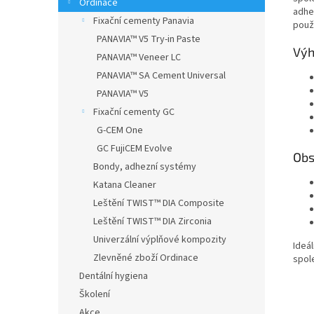
Ordinace
adhe
Fixační cementy Panavia
použ
PANAVIA™ V5 Try-in Paste
Vý
PANAVIA™ Veneer LC
PANAVIA™ SA Cement Universal
PANAVIA™ V5
Fixační cementy GC
G-CEM One
GC FujiCEM Evolve
Obs
Bondy, adhezní systémy
Katana Cleaner
Leštění TWIST™ DIA Composite
Leštění TWIST™ DIA Zirconia
Univerzální výplňové kompozity
Ideál
Zlevněné zboží Ordinace
spole
Dentální hygiena
Školení
Akce