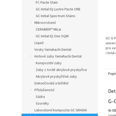
FC Paste Stain
GC Initial IQ Lustre Paste ONE
GC Initial Spectrum Stains
Mikrovrstvení
CERABIEN™ MiLai
GC Initial IQ One SQIN
GC G-
Liquid
univer
pro sel
Vosky Yamahachi Dental
i tota
Hotové zuby Yamahachi Dental
ke skl
jednod
Kompozitní zuby
lahvičky
Zuby z tvrdé akrylové pryskyřice
Popi
Akrylové pryskyřičné zuby
Dokončování a leštění
Příslušenství
Det
Sádra
G-C
Vzorníky
Laboratorní kompozita GC GRADIA
G-C
spole