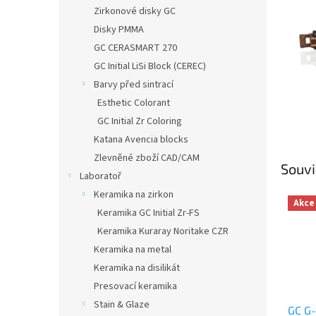
n
Zirkonové disky GC
e
Disky PMMA
l
GC CERASMART 270
GC Initial LiSi Block (CEREC)
Barvy před sintrací
Esthetic Colorant
GC Initial Zr Coloring
Katana Avencia blocks
Zlevněné zboží CAD/CAM
Souvi
Laboratoř
Keramika na zirkon
Akce
Keramika GC Initial Zr-FS
Keramika Kuraray Noritake CZR
Keramika na metal
Keramika na disilikát
Presovací keramika
Stain & Glaze
GC G