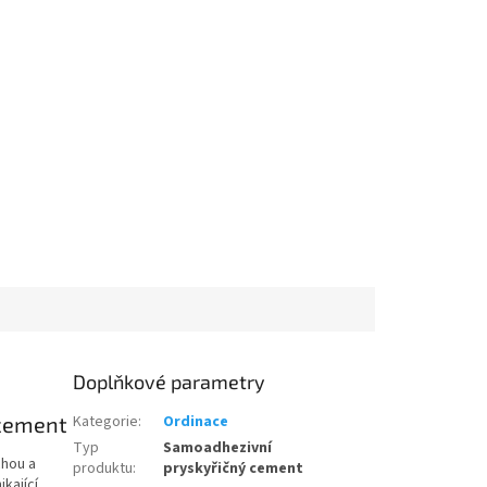
Doplňkové parametry
 cement
Kategorie
:
Ordinace
Typ
Samoadhezivní
chou a
produktu
:
pryskyřičný cement
ikající