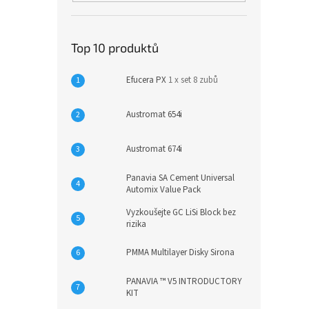
Top 10 produktů
Efucera PX
1 x set 8 zubů
Austromat 654i
Austromat 674i
Panavia SA Cement Universal
Automix Value Pack
Vyzkoušejte GC LiSi Block bez
rizika
PMMA Multilayer Disky Sirona
PANAVIA ™ V5 INTRODUCTORY
KIT