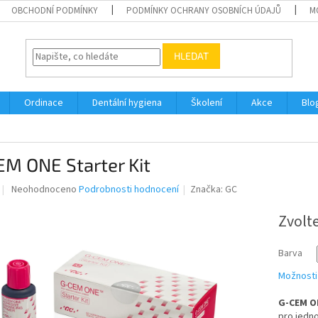
OBCHODNÍ PODMÍNKY
PODMÍNKY OCHRANY OSOBNÍCH ÚDAJŮ
M
HLEDAT
Ordinace
Dentální hygiena
Školení
Akce
Blo
M ONE Starter Kit
Průměrné
Neohodnoceno
Podrobnosti hodnocení
Značka:
GC
hodnocení
produktu
Zvolt
je
0,0
Barva
z
5
Možnosti
hvězdiček.
G-CEM ON
pro jedno