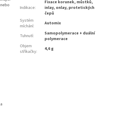
Fixace korunek, můstků,
í nebo
Indikace
:
inlay, onlay, protetických
čepů
Systém
Automix
míchání
:
Samopolymerace + duální
Tuhnutí
:
polymerace
Objem
4,6 g
stříkačky
:
 a