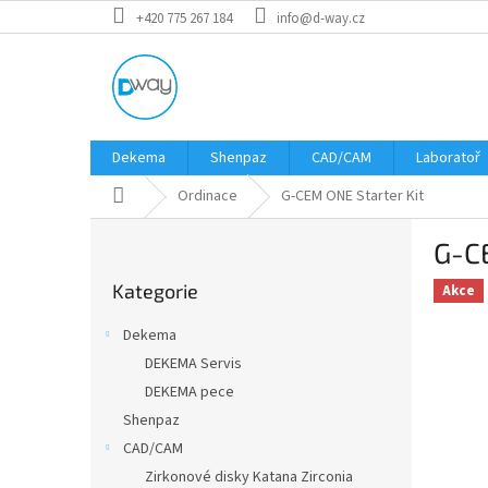
Přejít
+420 775 267 184
info@d-way.cz
na
obsah
Dekema
Shenpaz
CAD/CAM
Laboratoř
Domů
Ordinace
G-CEM ONE Starter Kit
P
G-CE
o
Přeskočit
s
Kategorie
kategorie
Akce
t
r
Dekema
a
DEKEMA Servis
n
DEKEMA pece
n
í
Shenpaz
p
CAD/CAM
a
Zirkonové disky Katana Zirconia