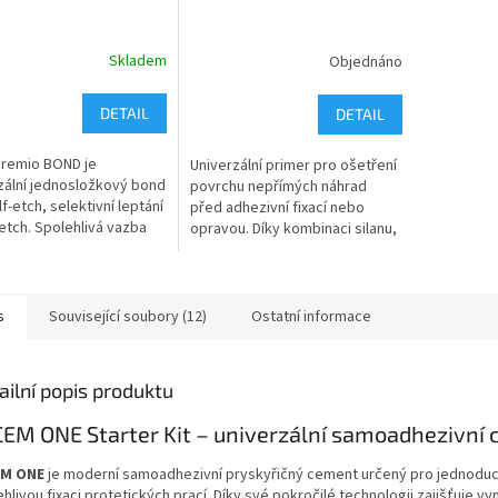
Skladem
Objednáno
DETAIL
DETAIL
Premio BOND je
Univerzální primer pro ošetření
zální jednosložkový bond
povrchu nepřímých náhrad
f-etch, selektivní leptání
před adhezivní fixací nebo
l-etch. Spolehlivá vazba
opravou. Díky kombinaci silanu,
ovině a dentinu,
MDP a MDTP zajišťuje vazbu ke
uchá aplikace z jedné
sklo- a hybridní keramice,...
....
s
Související soubory (12)
Ostatní informace
ailní popis produktu
EM ONE Starter Kit – univerzální samoadhezivní
EM ONE
je moderní samoadhezivní pryskyřičný cement určený pro jednodu
hlivou fixaci protetických prací. Díky své pokročilé technologii zajišťuje vyn