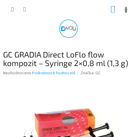
Přejít
NÁKUP
na
obsah
KOŠÍK
GC GRADIA Direct LoFlo flow
kompozit – Syringe 2×0,8 ml (1,3 g)
Průměrné
Neohodnoceno
Podrobnosti hodnocení
Značka:
GC
hodnocení
produktu
je
0,0
z
5
hvězdiček.