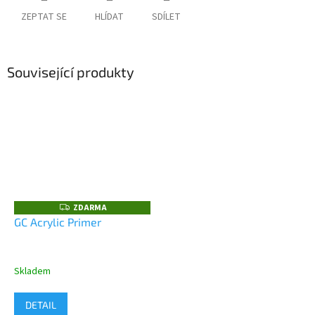
ZEPTAT SE
HLÍDAT
SDÍLET
Související produkty
ZDARMA
Z
D
GC Acrylic Primer
A
R
M
A
Skladem
DETAIL