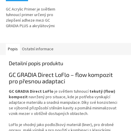
GC Acrylic Primer je světlem
tuhnoucí primer určený pro
zlepšení adheze mezi GC
GRADIA PLUS a akrylátovými
materiály. Je vhodný pro použití
v dentální laboratoři při
úpravách,...
Popis
Ostatní informace
Detailní popis produktu
GC GRADIA Direct LoFlo – flow kompozit
pro přesnou adaptaci
GC GRADIA Direct LoFlo
je světlem tuhnoucí
tekutý (flow)
kompozit
navržený pro situace, kde je potřeba vynikající
adaptace materiálu a snadná manipulace. Díky své konzistenci
se výborně přizpůsobí stěnám kavity a pomáhá minimalizovat
vznik mezer v obtížně dostupných oblastech.
LoFlo je vhodný jako podložkový materiál (liner), pro drobné
opravy, malé výplně a pro použití v kombinaci s klasickými