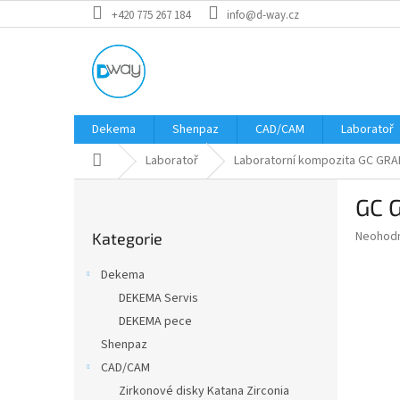
Přejít
+420 775 267 184
info@d-way.cz
na
obsah
Dekema
Shenpaz
CAD/CAM
Laboratoř
Domů
Laboratoř
Laboratorní kompozita GC GRA
P
GC 
o
Přeskočit
s
Průměr
Neohod
Kategorie
kategorie
t
hodnoce
r
produkt
Dekema
a
je
DEKEMA Servis
0,0
n
z
DEKEMA pece
n
5
í
Shenpaz
hvězdič
p
CAD/CAM
a
Zirkonové disky Katana Zirconia