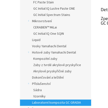
FC Paste Stain
GC Initial IQ Lustre Paste ONE
Det
GC Initial Spectrum Stains
Zpe
Mikrovrstvení
GC 
CERABIEN™ MiLai
GC Initial IQ One SQIN
Liquid
Vosky Yamahachi Dental
Hotové zuby Yamahachi Dental
Kompozitní zuby
Zuby z tvrdé akrylové pryskyřice
Akrylové pryskyřičné zuby
Dokončování a leštění
Příslušenství
Sádra
Vzorníky
Laboratorní kompozita GC GRADIA