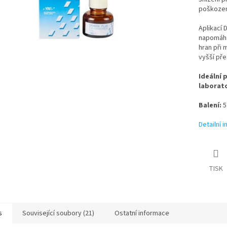
poškozen
Aplikací 
napomáhá 
hran při 
vyšší pře
Ideální
laborato
Balení:
5
Detailní 
TISK
s
Související soubory (21)
Ostatní informace