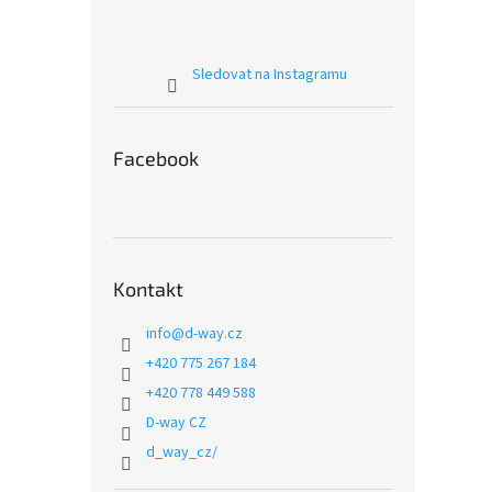
Sledovat na Instagramu
Facebook
Kontakt
info
@
d-way.cz
+420 775 267 184
+420 778 449 588
D-way CZ
d_way_cz/