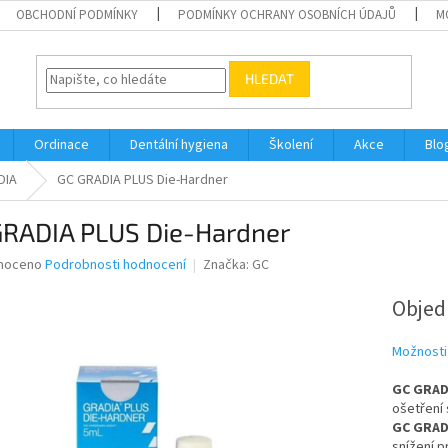
OBCHODNÍ PODMÍNKY
PODMÍNKY OCHRANY OSOBNÍCH ÚDAJŮ
M
HLEDAT
Ordinace
Dentální hygiena
Školení
Akce
Blo
DIA
GC GRADIA PLUS Die-Hardner
GRADIA PLUS Die-Hardner
né
noceno
Podrobnosti hodnocení
Značka:
GC
ní
u
Obje
Možnosti
GC GRAD
ek.
ošetření
GC GRAD
snížení p