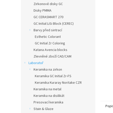
n
Zirkonové disky GC
e
Disky PMMA
l
GC CERASMART 270
GC Initial LiSi Block (CEREC)
Barvy před sintrací
Esthetic Colorant
GC Initial Zr Coloring
Katana Avencia blocks
Zlevněné zboží CAD/CAM
Laboratoř
Keramika na zirkon
Keramika GC Initial Zr-FS
Keramika Kuraray Noritake CZR
Keramika na metal
Keramika na disilikát
Presovací keramika
Popi
Stain & Glaze