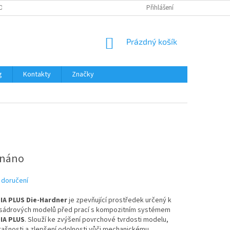
OŽNOSTI PLATBY
Přihlášení
NÁKUPNÍ
Prázdný košík
KOŠÍK
g
Kontakty
Značky
dnáno
 doručení
IA PLUS Die-Hardner
je zpevňující prostředek určený k
 sádrových modelů před prací s kompozitním systémem
IA PLUS
. Slouží ke zvýšení povrchové tvrdosti modelu,
rašnosti a zlepšení odolnosti vůči mechanickému