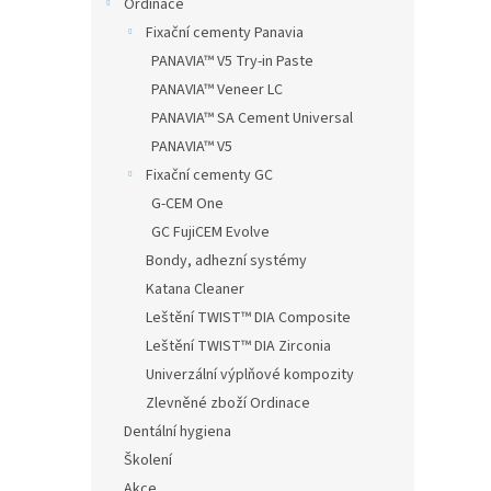
Ordinace
Fixační cementy Panavia
PANAVIA™ V5 Try-in Paste
PANAVIA™ Veneer LC
PANAVIA™ SA Cement Universal
PANAVIA™ V5
Fixační cementy GC
G-CEM One
GC FujiCEM Evolve
Bondy, adhezní systémy
Katana Cleaner
Leštění TWIST™ DIA Composite
Leštění TWIST™ DIA Zirconia
Univerzální výplňové kompozity
Zlevněné zboží Ordinace
Dentální hygiena
Školení
Akce