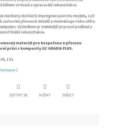
í během vrstvení a opracování rekonstrukce.
Die-Hardneru dochází k impregnaci povrchu modelu, což
zachování přesnosti detailů a minimalizuje riziko otěru
manipulaci. Výsledkem je stabilnější pracovní podklad a
snost finální rekonstrukce.
 pomocný materiál pro bezpečnou a přesnou
rní práci s kompozity GC GRADIA PLUS.
 ml, 1 ks
informace
ZEPTAT SE
HLÍDAT
SDÍLET