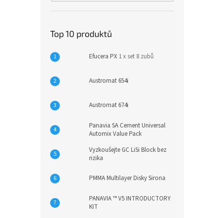
Top 10 produktů
Efucera PX
1 x set 8 zubů
Austromat 654i
Austromat 674i
Panavia SA Cement Universal
Automix Value Pack
Vyzkoušejte GC LiSi Block bez
rizika
PMMA Multilayer Disky Sirona
PANAVIA ™ V5 INTRODUCTORY
KIT