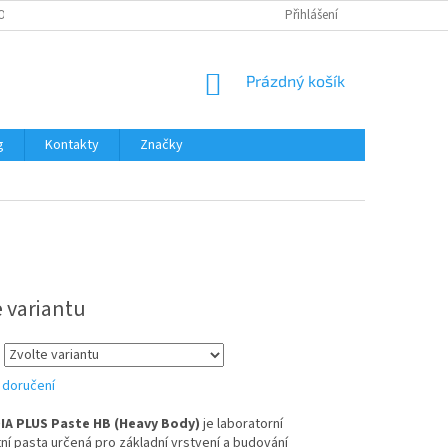
OŽNOSTI PLATBY
Přihlášení
NÁKUPNÍ
Prázdný košík
KOŠÍK
g
Kontakty
Značky
e variantu
 doručení
IA PLUS Paste HB (Heavy Body)
je laboratorní
í pasta určená pro základní vrstvení a budování