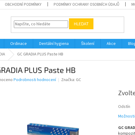
OBCHODNÍ PODMÍNKY
PODMÍNKY OCHRANY OSOBNÍCH ÚDAJŮ
M
HLEDAT
Ordinace
Dentální hygiena
Školení
Akce
Blo
DIA
GC GRADIA PLUS Paste HB
GRADIA PLUS Paste HB
né
noceno
Podrobnosti hodnocení
Značka:
GC
ní
u
Zvolt
Odstín
Možnosti
ek.
GC GRAD
kompozitn