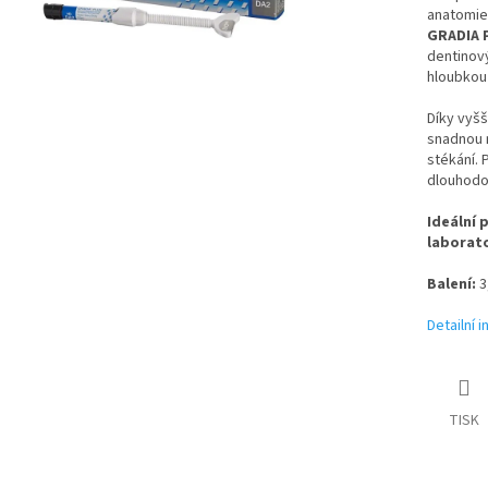
anatomie
GRADIA 
dentinov
hloubkou 
Díky vyšš
snadnou 
stékání. 
dlouhodob
Ideální 
laborat
Balení:
3,
Detailní 
TISK