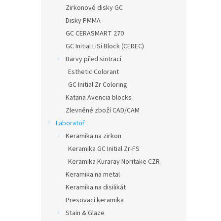
n
Zirkonové disky GC
e
Disky PMMA
l
GC CERASMART 270
GC Initial LiSi Block (CEREC)
Barvy před sintrací
Esthetic Colorant
GC Initial Zr Coloring
Katana Avencia blocks
Zlevněné zboží CAD/CAM
Laboratoř
Keramika na zirkon
Keramika GC Initial Zr-FS
Keramika Kuraray Noritake CZR
Keramika na metal
Keramika na disilikát
Presovací keramika
Stain & Glaze