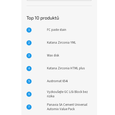
Top 10 produktů
FC paste stain
Katana Zirconia YML
Wax disk
Katana Zirconia HTML plus
Austromat 654i
Vyzkoušejte GC LiSi Block bez
rizika
Panavia SA Cement Universal
Automix Value Pack