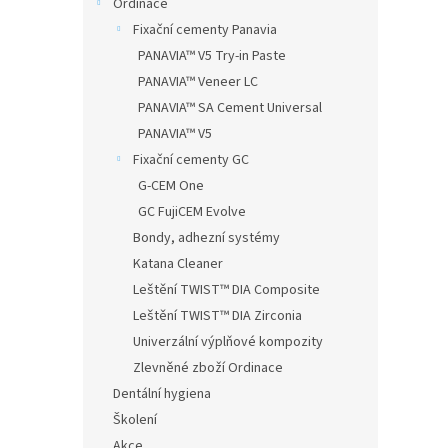
Ordinace
Fixační cementy Panavia
PANAVIA™ V5 Try-in Paste
PANAVIA™ Veneer LC
PANAVIA™ SA Cement Universal
PANAVIA™ V5
Fixační cementy GC
G-CEM One
GC FujiCEM Evolve
Bondy, adhezní systémy
Katana Cleaner
Leštění TWIST™ DIA Composite
Leštění TWIST™ DIA Zirconia
Univerzální výplňové kompozity
Zlevněné zboží Ordinace
Dentální hygiena
Školení
Akce