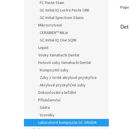
FC Paste Stain
Popi
GC Initial IQ Lustre Paste ONE
GC Initial Spectrum Stains
Mikrovrstvení
Det
CERABIEN™ MiLai
GC Initial IQ One SQIN
Liquid
Vosky Yamahachi Dental
Hotové zuby Yamahachi Dental
Kompozitní zuby
Zuby z tvrdé akrylové pryskyřice
Akrylové pryskyřičné zuby
Dokončování a leštění
Příslušenství
Sádra
Vzorníky
Laboratorní kompozita GC GRADIA