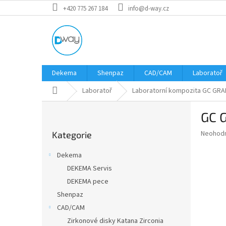
Přejít
+420 775 267 184
info@d-way.cz
na
obsah
Dekema
Shenpaz
CAD/CAM
Laboratoř
Domů
Laboratoř
Laboratorní kompozita GC GRA
P
GC 
o
Přeskočit
s
Průměr
Neohod
Kategorie
kategorie
t
hodnoce
r
produkt
Dekema
a
je
DEKEMA Servis
0,0
n
z
DEKEMA pece
n
5
í
Shenpaz
hvězdič
p
CAD/CAM
a
Zirkonové disky Katana Zirconia