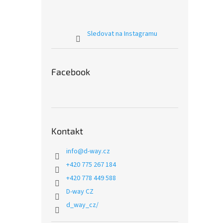
Sledovat na Instagramu
Facebook
Kontakt
info
@
d-way.cz
+420 775 267 184
+420 778 449 588
D-way CZ
d_way_cz/