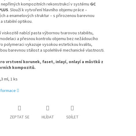
 nepřímých kompozitních rekonstrukcí v systému
GC
PLUS
. Slouží k vytvoření hlavního objemu práce –
ých a enamelových struktur – s přirozenou barevnou
a stabilní optikou.
í viskozitě nabízí pasta výbornou tvarovou stabilitu,
modelaci a přesnou kontrolu objemu bez nežádoucího
Po polymeraci vykazuje vysokou estetickou kvalitu,
ou barevnou stálost a spolehlivé mechanické vlastnosti.
pro vrstvení korunek, faset, inlayí, onlayí a můstků z
orních kompozitů.
3 ml, 1 ks
informace
ZEPTAT SE
HLÍDAT
SDÍLET