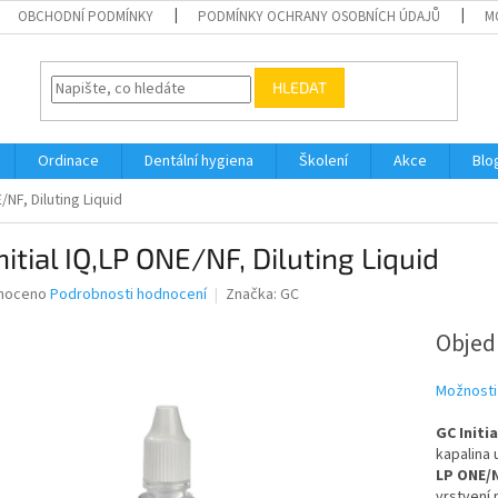
OBCHODNÍ PODMÍNKY
PODMÍNKY OCHRANY OSOBNÍCH ÚDAJŮ
M
HLEDAT
Ordinace
Dentální hygiena
Školení
Akce
Blo
/NF, Diluting Liquid
nitial IQ,LP ONE/NF, Diluting Liquid
né
noceno
Podrobnosti hodnocení
Značka:
GC
ní
u
Obje
Možnosti
GC Initi
ek.
kapalina 
LP ONE/
vrstvení 