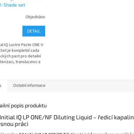
V-Shade set
EV?
Objednáno
DETAIL
ial IQ Lustre Paste ONE V-
Set je kompletní sada
ckých past pro detailní
terizaci, translucenci a
í estetiku všech
ckých prací GC Initial.
s
Ostatní informace
ailní popis produktu
Initial IQ LP ONE/NF Diluting Liquid – ředicí kapali
snou práci