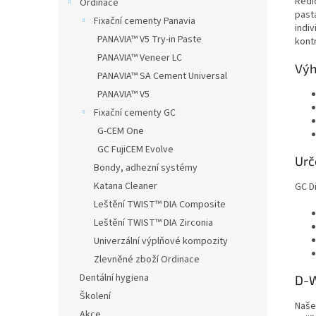
Ředi
Ordinace
pasta
Fixační cementy Panavia
indi
PANAVIA™ V5 Try-in Paste
kont
PANAVIA™ Veneer LC
Výh
PANAVIA™ SA Cement Universal
PANAVIA™ V5
Fixační cementy GC
G-CEM One
GC FujiCEM Evolve
Urč
Bondy, adhezní systémy
Katana Cleaner
GC Di
Leštění TWIST™ DIA Composite
Leštění TWIST™ DIA Zirconia
Univerzální výplňové kompozity
Zlevněné zboží Ordinace
Dentální hygiena
D-W
Školení
Naše
Akce