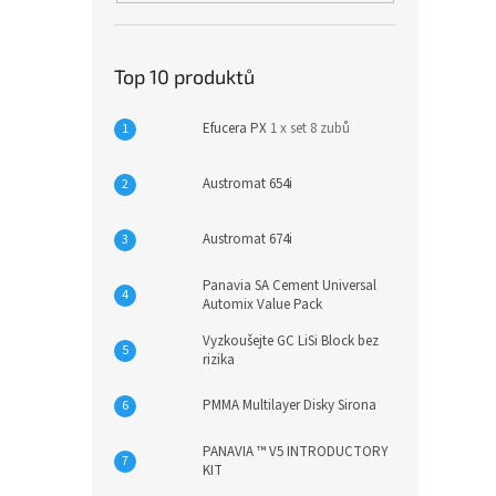
Top 10 produktů
Efucera PX
1 x set 8 zubů
Austromat 654i
Austromat 674i
Panavia SA Cement Universal
Automix Value Pack
Vyzkoušejte GC LiSi Block bez
rizika
PMMA Multilayer Disky Sirona
PANAVIA ™ V5 INTRODUCTORY
KIT