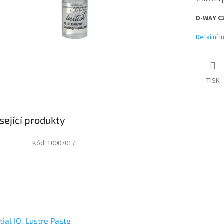
D-WAY CZ
Detailní 
TISK
sející produkty
Kód:
10007017
itial IQ, Lustre Paste