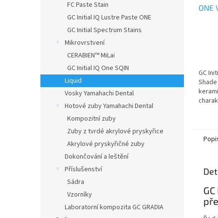
FC Paste Stain
ONE 
GC Initial IQ Lustre Paste ONE
#NÁZ
GC Initial Spectrum Stains
Mikrovrstvení
CERABIEN™ MiLai
GC Initial IQ One SQIN
GC Init
Liquid
Shade 
kerami
Vosky Yamahachi Dental
charak
Hotové zuby Yamahachi Dental
fináln
Kompozitní zuby
kerami
Zuby z tvrdé akrylové pryskyřice
Popi
Akrylové pryskyřičné zuby
Dokončování a leštění
Příslušenství
Det
Sádra
GC 
Vzorníky
pře
Laboratorní kompozita GC GRADIA