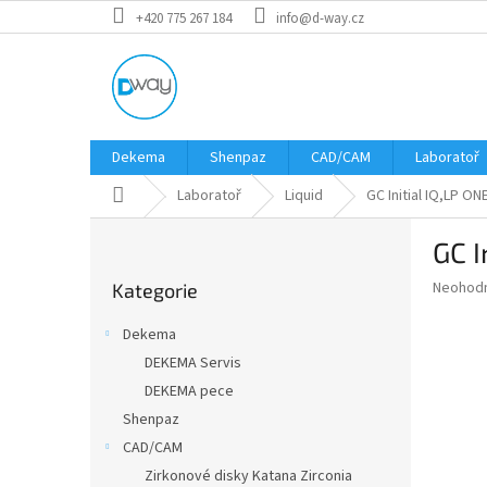
Přejít
+420 775 267 184
info@d-way.cz
na
obsah
Dekema
Shenpaz
CAD/CAM
Laboratoř
Domů
Laboratoř
Liquid
GC Initial IQ,LP ONE
P
GC I
o
Přeskočit
s
Průměr
Neohod
Kategorie
kategorie
t
hodnoce
r
produkt
Dekema
a
je
DEKEMA Servis
0,0
n
z
DEKEMA pece
n
5
í
Shenpaz
hvězdič
p
CAD/CAM
a
Zirkonové disky Katana Zirconia