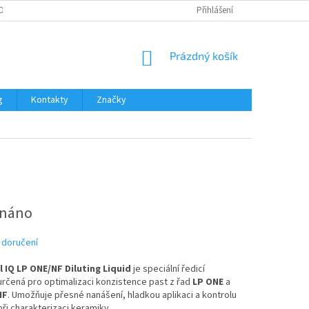
OŽNOSTI PLATBY
Přihlášení
NÁKUPNÍ
Prázdný košík
KOŠÍK
g
Kontakty
Značky
dnáno
 doručení
al IQ LP ONE/NF Diluting Liquid
je speciální ředicí
určená pro optimalizaci konzistence past z řad
LP ONE
a
NF
. Umožňuje přesné nanášení, hladkou aplikaci a kontrolu
při charakterizaci keramiky.