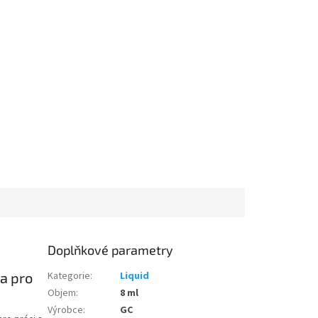
Doplňkové parametry
na pro
Kategorie
:
Liquid
Objem
:
8 ml
Výrobce
:
GC