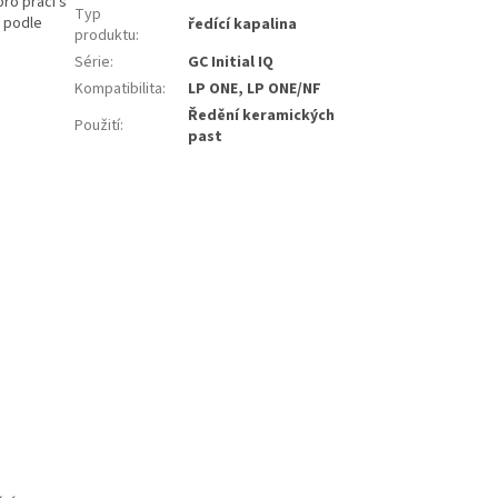
ro práci s
Typ
u podle
ředící kapalina
produktu
:
Série
:
GC Initial IQ
Kompatibilita
:
LP ONE, LP ONE/NF
Ředění keramických
Použití
:
past