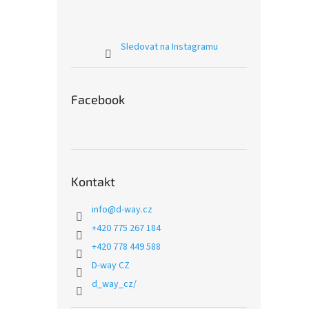
Sledovat na Instagramu
Facebook
Kontakt
info
@
d-way.cz
+420 775 267 184
+420 778 449 588
D-way CZ
d_way_cz/