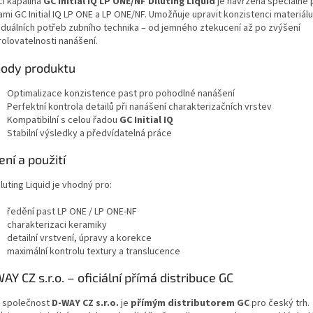
cí kapalina
GC Initial IQ LP ONE/NF Diluting Liquid
je navržena speciálně p
mi GC Initial IQ LP ONE a LP ONE/NF. Umožňuje upravit konzistenci materiál
viduálních potřeb zubního technika – od jemného ztekucení až po zvýšení
rolovatelnosti nanášení.
ody produktu
Optimalizace konzistence past pro pohodlné nanášení
Perfektní kontrola detailů při nanášení charakterizačních vrstev
Kompatibilní s celou řadou
GC Initial IQ
Stabilní výsledky a předvídatelná práce
ení a použití
luting Liquid je vhodný pro:
ředění past LP ONE / LP ONE-NF
charakterizaci keramiky
detailní vrstvení, úpravy a korekce
maximální kontrolu textury a translucence
AY CZ s.r.o. – oficiální přímá distribuce GC
 společnost
D-WAY CZ s.r.o.
je
přímým distributorem GC
pro český trh.