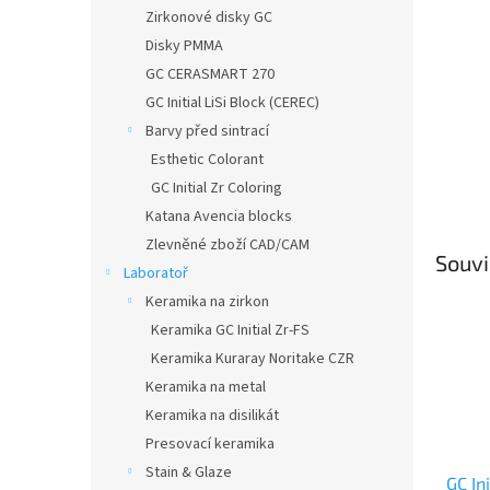
n
Zirkonové disky GC
e
Disky PMMA
l
GC CERASMART 270
GC Initial LiSi Block (CEREC)
Barvy před sintrací
Esthetic Colorant
GC Initial Zr Coloring
Katana Avencia blocks
Zlevněné zboží CAD/CAM
Souvi
Laboratoř
Keramika na zirkon
Keramika GC Initial Zr-FS
Keramika Kuraray Noritake CZR
Keramika na metal
Keramika na disilikát
Presovací keramika
Stain & Glaze
GC In