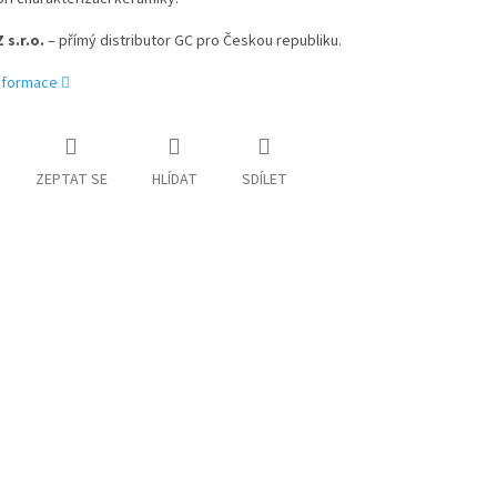
 s.r.o.
– přímý distributor GC pro Českou republiku.
informace
ZEPTAT SE
HLÍDAT
SDÍLET