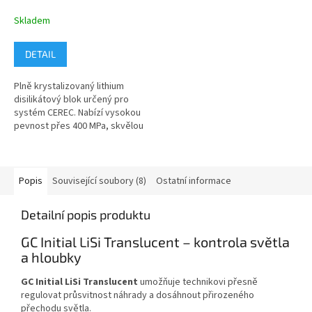
Skladem
DETAIL
Plně krystalizovaný lithium
disilikátový blok určený pro
systém CEREC. Nabízí vysokou
pevnost přes 400 MPa, skvělou
estetiku a okamžité použití bez
nutnosti krystalizace.
Popis
Související soubory (8)
Ostatní informace
Detailní popis produktu
GC Initial LiSi Translucent – kontrola světla
a hloubky
GC Initial LiSi Translucent
umožňuje technikovi přesně
regulovat průsvitnost náhrady a dosáhnout přirozeného
přechodu světla.