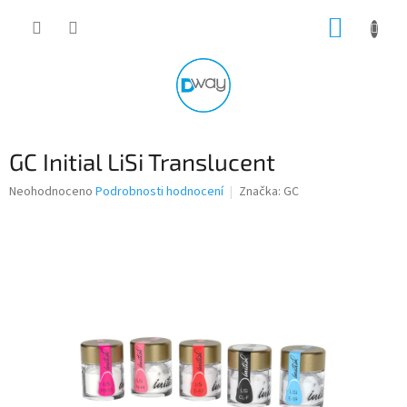
Přejít
NÁKUP
na
obsah
KOŠÍK
GC Initial LiSi Translucent
Průměrné
Neohodnoceno
Podrobnosti hodnocení
Značka:
GC
hodnocení
produktu
je
0,0
z
5
hvězdiček.