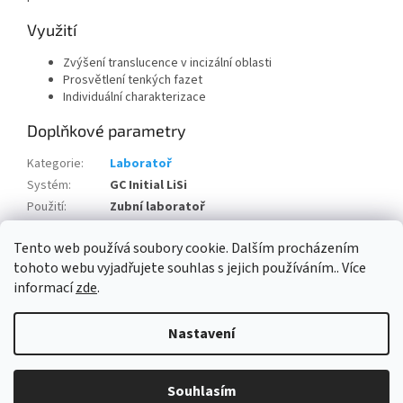
Využití
Zvýšení translucence v incizální oblasti
Prosvětlení tenkých fazet
Individuální charakterizace
Doplňkové parametry
Kategorie
:
Laboratoř
Systém
:
GC Initial LiSi
Použití
:
Zubní laboratoř
Technika
:
Vrstvená keramika
Tento web používá soubory cookie. Dalším procházením
Kompatibilita
:
Lithium-disilikát
tohoto webu vyjadřujete souhlas s jejich používáním.. Více
informací
zde
.
Z
á
Nastavení
Vytvořil Shoptet
p
a
t
Souhlasím
Copyright 2026
D-way
. Všechna práva vyhrazena.
í