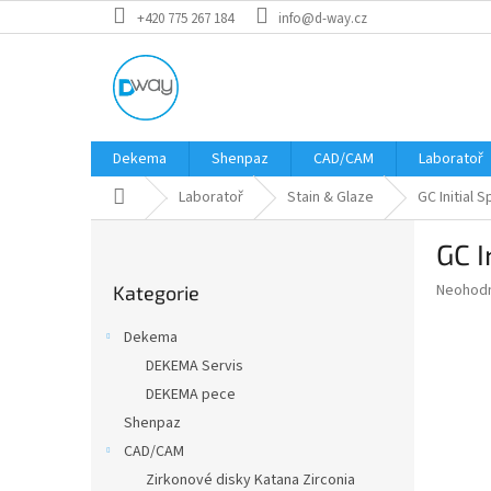
Přejít
+420 775 267 184
info@d-way.cz
na
obsah
Dekema
Shenpaz
CAD/CAM
Laboratoř
Domů
Laboratoř
Stain & Glaze
GC Initial 
P
GC I
o
Přeskočit
s
Průměr
Neohod
Kategorie
kategorie
t
hodnoce
r
produkt
Dekema
a
je
DEKEMA Servis
0,0
n
z
DEKEMA pece
n
5
í
Shenpaz
hvězdič
p
CAD/CAM
a
Zirkonové disky Katana Zirconia