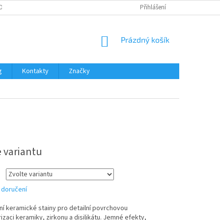
OŽNOSTI PLATBY
Přihlášení
NÁKUPNÍ
Prázdný košík
KOŠÍK
g
Kontakty
Značky
e variantu
 doručení
ní keramické stainy pro detailní povrchovou
izaci keramiky, zirkonu a disilikátu. Jemné efekty,