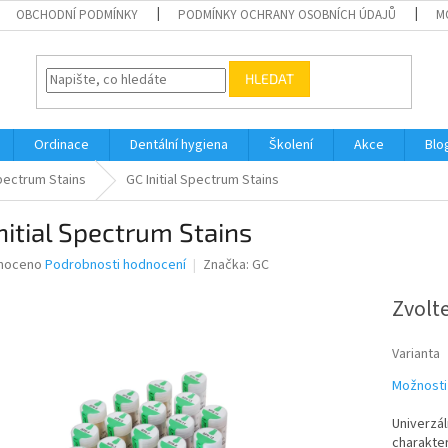
OBCHODNÍ PODMÍNKY
PODMÍNKY OCHRANY OSOBNÍCH ÚDAJŮ
M
HLEDAT
Ordinace
Dentální hygiena
Školení
Akce
Blo
Spectrum Stains
GC Initial Spectrum Stains
nitial Spectrum Stains
né
noceno
Podrobnosti hodnocení
Značka:
GC
ní
u
Zvolt
Varianta
Možnosti
ek.
Univerzál
charakter