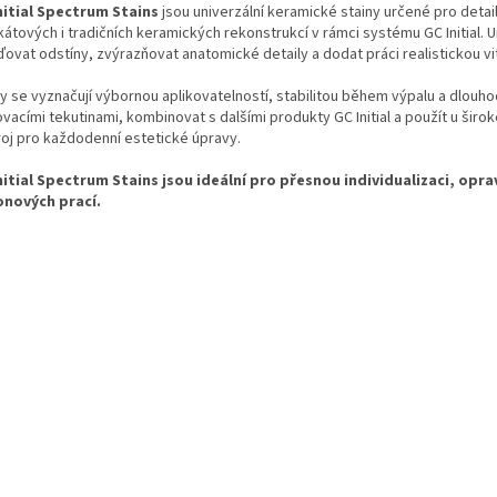
nitial Spectrum Stains
jsou univerzální keramické stainy určené pro detai
likátových i tradičních keramických rekonstrukcí v rámci systému GC Initial
ovat odstíny, zvýrazňovat anatomické detaily a dodat práci realistickou vit
ny se vyznačují výbornou aplikovatelností, stabilitou během výpalu a dlouho
vacími tekutinami, kombinovat s dalšími produkty GC Initial a použít u širok
roj pro každodenní estetické úpravy.
nitial Spectrum Stains jsou ideální pro přesnou individualizaci, opra
onových prací.