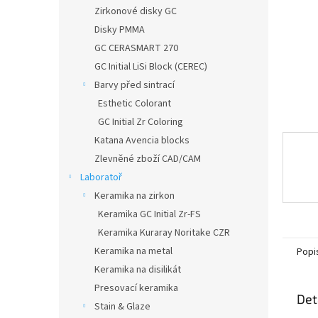
n
Zirkonové disky GC
e
Disky PMMA
l
GC CERASMART 270
GC Initial LiSi Block (CEREC)
Barvy před sintrací
Esthetic Colorant
GC Initial Zr Coloring
Katana Avencia blocks
Zlevněné zboží CAD/CAM
Laboratoř
Keramika na zirkon
Keramika GC Initial Zr-FS
Keramika Kuraray Noritake CZR
Keramika na metal
Popi
Keramika na disilikát
Presovací keramika
Det
Stain & Glaze