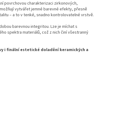
lní povrchovou charakterizaci zirkonových,
. Umožňují vytvářet jemné barevné efekty, přesně
alitu – a to v tenké, snadno kontrolovatelné vrstvě.
dobou barevnou integritou. Lze je míchat s
ého spektra materiálů, což z nich činí všestranný
vy i finální estetické doladění keramických a