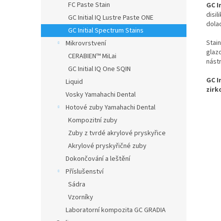
FC Paste Stain
GC I
disi
GC Initial IQ Lustre Paste ONE
dolaď
GC Initial Spectrum Stains
Stai
Mikrovrstvení
glazo
CERABIEN™ MiLai
nást
GC Initial IQ One SQIN
GC I
Liquid
zirk
Vosky Yamahachi Dental
Hotové zuby Yamahachi Dental
Kompozitní zuby
Zuby z tvrdé akrylové pryskyřice
Akrylové pryskyřičné zuby
Dokončování a leštění
Příslušenství
Sádra
Vzorníky
Laboratorní kompozita GC GRADIA