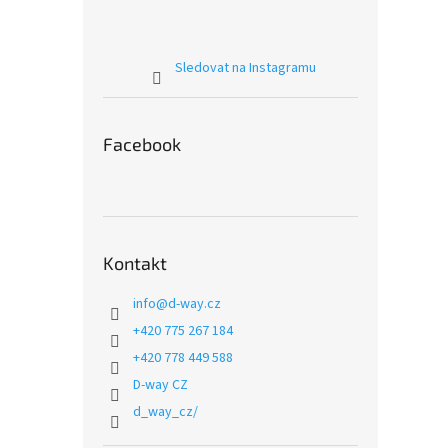
Sledovat na Instagramu
Facebook
Kontakt
info
@
d-way.cz
+420 775 267 184
+420 778 449 588
D-way CZ
d_way_cz/