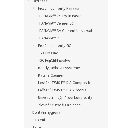
Ordinace
Fixační cementy Panavia
PANAVIA™ V5 Try-in Paste
PANAVIA™ Veneer LC
PANAVIA™ SA Cement Universal
PANAVIA™ V5
Fixační cementy GC
G-CEM One
GC FujiCEM Evolve
Bondy, adhezní systémy
Katana Cleaner
Leštění TWIST™ DIA Composite
Leštění TWIST™ DIA Zirconia
Univerzální výplňové kompozity
Zlevněné zboží Ordinace
Dentální hygiena
Školení
Akce