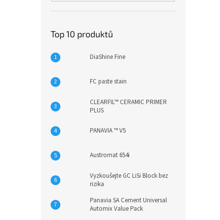
Top 10 produktů
DiaShine Fine
FC paste stain
CLEARFIL™ CERAMIC PRIMER
PLUS
PANAVIA ™ V5
Austromat 654i
Vyzkoušejte GC LiSi Block bez
rizika
Panavia SA Cement Universal
Automix Value Pack