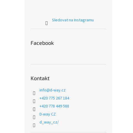
Sledovat na Instagramu
Facebook
Kontakt
info
@
d-way.cz
+420 775 267 184
+420 778 449 588
D-way CZ
d_way_cz/