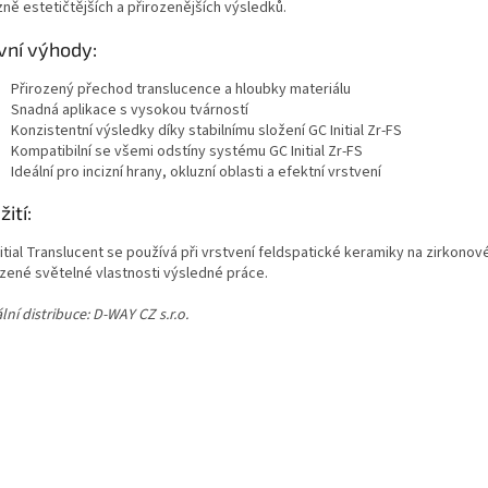
ně estetičtějších a přirozenějších výsledků.
vní výhody:
Přirozený přechod translucence a hloubky materiálu
Snadná aplikace s vysokou tvárností
Konzistentní výsledky díky stabilnímu složení GC Initial Zr-FS
Kompatibilní se všemi odstíny systému GC Initial Zr-FS
Ideální pro incizní hrany, okluzní oblasti a efektní vrstvení
ití:
itial Translucent se používá při vrstvení feldspatické keramiky na zirkonové
ozené světelné vlastnosti výsledné práce.
ální distribuce: D-WAY CZ s.r.o.