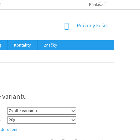
OŽNOSTI PLATBY
Přihlášení
NÁKUPNÍ
Prázdný košík
KOŠÍK
g
Kontakty
Značky
e variantu
t
 doručení