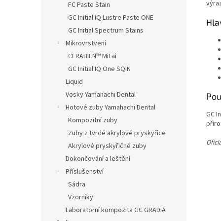
výraz
FC Paste Stain
GC Initial IQ Lustre Paste ONE
Hla
GC Initial Spectrum Stains
Mikrovrstvení
CERABIEN™ MiLai
GC Initial IQ One SQIN
Liquid
Vosky Yamahachi Dental
Použ
Hotové zuby Yamahachi Dental
GC In
Kompozitní zuby
přir
Zuby z tvrdé akrylové pryskyřice
Ofici
Akrylové pryskyřičné zuby
Dokončování a leštění
Příslušenství
Sádra
Vzorníky
Laboratorní kompozita GC GRADIA