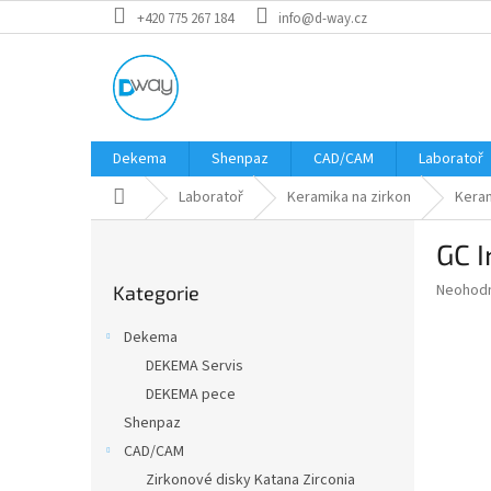
Přejít
+420 775 267 184
info@d-way.cz
na
obsah
Dekema
Shenpaz
CAD/CAM
Laboratoř
Domů
Laboratoř
Keramika na zirkon
Keram
P
GC I
o
Přeskočit
s
Průměr
Neohod
Kategorie
kategorie
t
hodnoce
r
produkt
Dekema
a
je
DEKEMA Servis
0,0
n
z
DEKEMA pece
n
5
í
Shenpaz
hvězdič
p
CAD/CAM
a
Zirkonové disky Katana Zirconia