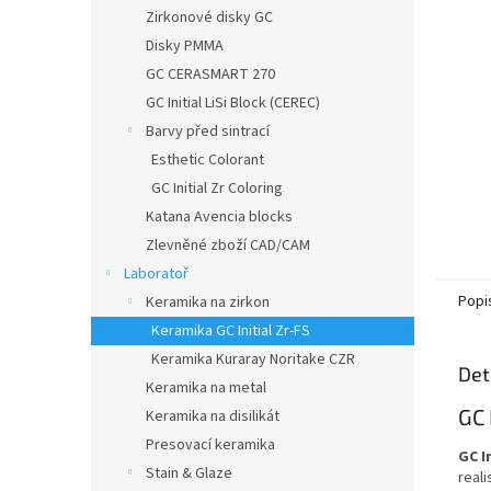
n
Zirkonové disky GC
e
Disky PMMA
l
GC CERASMART 270
GC Initial LiSi Block (CEREC)
Barvy před sintrací
Esthetic Colorant
GC Initial Zr Coloring
Katana Avencia blocks
Zlevněné zboží CAD/CAM
Laboratoř
Popi
Keramika na zirkon
Keramika GC Initial Zr-FS
Keramika Kuraray Noritake CZR
Det
Keramika na metal
GC 
Keramika na disilikát
Presovací keramika
GC I
Stain & Glaze
reali