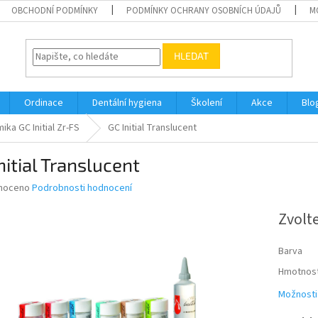
OBCHODNÍ PODMÍNKY
PODMÍNKY OCHRANY OSOBNÍCH ÚDAJŮ
M
HLEDAT
Ordinace
Dentální hygiena
Školení
Akce
Blo
ika GC Initial Zr-FS
GC Initial Translucent
nitial Translucent
né
noceno
Podrobnosti hodnocení
ní
u
Zvolt
Barva
Hmotnos
ek.
Možnosti