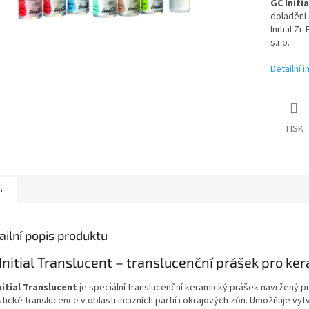
GC Initi
doladění
Initial Z
s.r.o.
Detailní 
TISK
s
ailní popis produktu
Initial Translucent – translucenční prášek pro ker
nitial Translucent
je speciální translucenční keramický prášek navržený p
stické translucence v oblasti incizních partií i okrajových zón. Umožňuje 