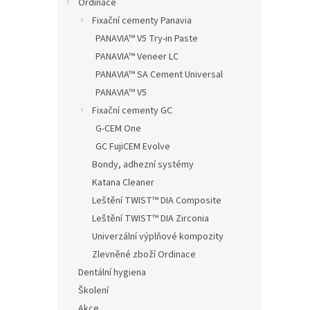
Ordinace
Fixační cementy Panavia
PANAVIA™ V5 Try-in Paste
PANAVIA™ Veneer LC
PANAVIA™ SA Cement Universal
PANAVIA™ V5
Fixační cementy GC
G-CEM One
GC FujiCEM Evolve
Bondy, adhezní systémy
Katana Cleaner
Leštění TWIST™ DIA Composite
Leštění TWIST™ DIA Zirconia
Univerzální výplňové kompozity
Zlevněné zboží Ordinace
Dentální hygiena
Školení
Akce