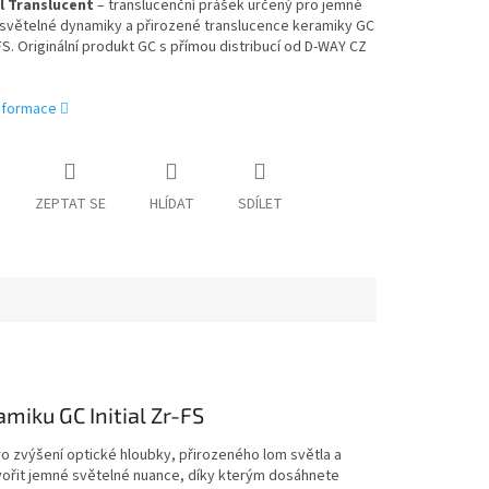
al Translucent
– translucenční prášek určený pro jemné
 světelné dynamiky a přirozené translucence keramiky GC
r-FS. Originální produkt GC s přímou distribucí od D-WAY CZ
informace
ZEPTAT SE
HLÍDAT
SDÍLET
amiku GC Initial Zr-FS
ro zvýšení optické hloubky, přirozeného lom světla a
vytvořit jemné světelné nuance, díky kterým dosáhnete