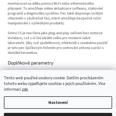
monitorovat na dálku pomocí Wi-Fi nebo ethernetového
připojení. To umožňuje online aktualizace softwaru, stahování
programů a diagnostiku systému. Pec také disponuje rychlým
chlazením v závěrečné fázi, které umožňuje bezpečné ruční
manipulování s výslednými produkty.
Sintra CS je navržena jako plug-and-play zařízení bez nutnosti
instalace, což z ní činí ideální volbu pro moderní zubní
laboratoře. Díky své spolehlivosti, efektivitě a snadnému použití
je tato pec špičkovým řešením pro sintrování zirkonu a práci s
dentální keramikou.
Doplňkové parametry
Kategorie
:
Shenpaz
Tento web používá soubory cookie. Dalším procházením
Záruka
:
1 rok
tohoto webu vyjadřujete souhlas s jejich používáním.. Více
informací
zde
.
Z
á
Nastavení
Vytvořil Shoptet
p
a