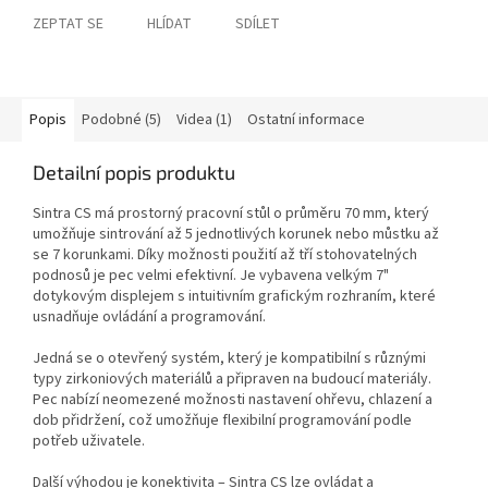
ZEPTAT SE
HLÍDAT
SDÍLET
Popis
Podobné (5)
Videa (1)
Ostatní informace
Detailní popis produktu
Sintra CS má prostorný pracovní stůl o průměru 70 mm, který
umožňuje sintrování až 5 jednotlivých korunek nebo můstku až
se 7 korunkami. Díky možnosti použití až tří stohovatelných
podnosů je pec velmi efektivní. Je vybavena velkým 7"
dotykovým displejem s intuitivním grafickým rozhraním, které
usnadňuje ovládání a programování.
Jedná se o otevřený systém, který je kompatibilní s různými
typy zirkoniových materiálů a připraven na budoucí materiály.
Pec nabízí neomezené možnosti nastavení ohřevu, chlazení a
dob přidržení, což umožňuje flexibilní programování podle
potřeb uživatele.
Další výhodou je konektivita – Sintra CS lze ovládat a