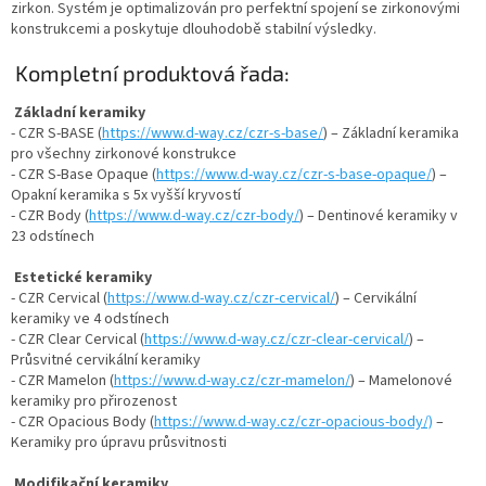
zirkon. Systém je optimalizován pro perfektní spojení se zirkonovými
konstrukcemi a poskytuje dlouhodobě stabilní výsledky.
Kompletní produktová řada:
Základní keramiky
- CZR S-BASE (
https://www.d-way.cz/czr-s-base/
) – Základní keramika
pro všechny zirkonové konstrukce
- CZR S-Base Opaque (
https://www.d-way.cz/czr-s-base-opaque/
) –
Opakní keramika s 5x vyšší kryvostí
- CZR Body (
https://www.d-way.cz/czr-body/
) – Dentinové keramiky v
23 odstínech
Estetické keramiky
- CZR Cervical (
https://www.d-way.cz/czr-cervical/
) – Cervikální
keramiky ve 4 odstínech
- CZR Clear Cervical (
https://www.d-way.cz/czr-clear-cervical/
) –
Průsvitné cervikální keramiky
- CZR Mamelon (
https://www.d-way.cz/czr-mamelon/
) – Mamelonové
keramiky pro přirozenost
- CZR Opacious Body (
https://www.d-way.cz/czr-opacious-body/)
–
Keramiky pro úpravu průsvitnosti
Modifikační keramiky