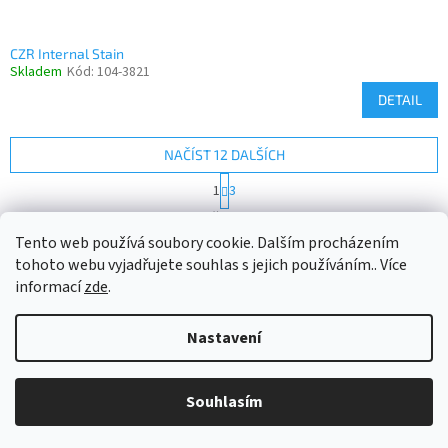
CZR Internal Stain
Skladem
Kód:
104-3821
DETAIL
NAČÍST 12 DALŠÍCH
S
1
3
t
O
r
35
položek celkem
v
á
Tento web používá soubory cookie. Dalším procházením
l
NAHORU
n
tohoto webu vyjadřujete souhlas s jejich používáním.. Více
á
k
d
o
informací
zde
.
v
Z
a
á
c
á
n
Nastavení
í
Vytvořil Shoptet
p
í
p
a
r
t
v
Souhlasím
Copyright 2026
D-way
. Všechna práva vyhrazena.
í
k
y