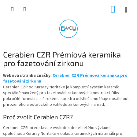
Přejít
NÁKUP
na
obsah
KOŠÍK
Cerabien CZR Prémiová keramika
pro fazetování zirkonu
Webová stránka značky:
Cerabien CZR Prémiová keramika pro
fazetování zirkonu
Cerabien CZR od Kuraray Noritake je kompletní systém keramik
speciálně navržený pro fazetování zirkonových konstrukcí. Díky
pokročilé formulaci a širokému spektru odstínů umožňuje dosáhnout
přirozeného a estetického vzhledu zirkonových náhrad.
Proč zvolit Cerabien CZR?
Cerabien CZR představuje výsledek desetiletého výzkumu
společnosti Kuraray Noritake v oblasti keramických materiálů pro