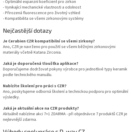
- Optimální expanzní koeficient pro zirkon
- Vynikající mechanické vlastnosti a odolnost
- Přirozená fluorescence pro životný vzhled
- Kompatibilita se všemi zirkonovými systémy
Nejčastější dotazy
Je Cerabien CZR kompatibilní se všemi zirkony?
Ano, CZR je navrženo pro použití se všemi běžnými zirkonovými
materiály včetně Katana Zirconia.
Jaká je doporučená tloušťka aplikace?
Doporučujeme dodržovat pokyny výrobce pro jednotlivé typy keramik
podle technického manuálu.
Nabízíte školení pro práci s CZR?
Ano, poskytujeme odborná školení a technickou podporu pro optimální
výsledky.
Jaká je aktuální akce na CZR produkty?
Aktuálně nabízíme akci 7+1 ZDARMA - při objednávce 7 produktů CZR je
nejlevnější zdarma.
Výhody spolupráce s D-way CZ