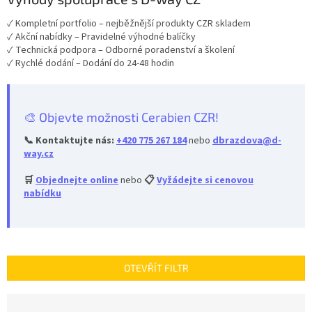
✓ Kompletní portfolio – nejběžnější produkty CZR skladem
✓ Akční nabídky – Pravidelné výhodné balíčky
✓ Technická podpora – Odborné poradenství a školení
✓ Rychlé dodání – Dodání do 24-48 hodin
🎨 Objevte možnosti Cerabien CZR!
📞 Kontaktujte nás:
+420 775 267 184
nebo
dbrazdova@d-
way.cz
🛒
Objednejte online
nebo
📋
Vyžádejte si cenovou
nabídku
OTEVŘÍT FILTR
Ř