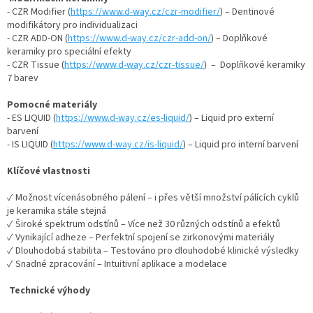
- CZR Modifier (
https://www.d-way.cz/czr-modifier/
) – Dentinové
modifikátory pro individualizaci
- CZR ADD-ON (
https://www.d-way.cz/czr-add-on/
) – Doplňkové
keramiky pro speciální efekty
- CZR Tissue (
https://www.d-way.cz/czr-tissue/
) – Doplňkové keramiky
7 barev
Pomocné materiály
- ES LIQUID (
https://www.d-way.cz/es-liquid/
) – Liquid pro externí
barvení
- IS LIQUID (
https://www.d-way.cz/is-liquid/
) – Liquid pro interní barvení
Klíčové vlastnosti
✓ Možnost vícenásobného pálení – i přes větší množství pálících cyklů
je keramika stále stejná
✓ Široké spektrum odstínů – Více než 30 různých odstínů a efektů
✓ Vynikající adheze – Perfektní spojení se zirkonovými materiály
✓ Dlouhodobá stabilita – Testováno pro dlouhodobé klinické výsledky
✓ Snadné zpracování – Intuitivní aplikace a modelace
Technické výhody