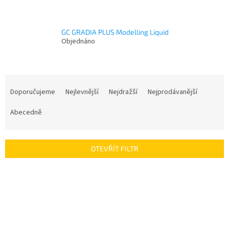
GC GRADIA PLUS Modelling Liquid
Objednáno
Ř
a
Doporučujeme
Nejlevnější
Nejdražší
Nejprodávanější
z
e
Abecedně
n
í
p
OTEVŘÍT FILTR
r
o
V
d
ý
u
p
k
i
t
s
ů