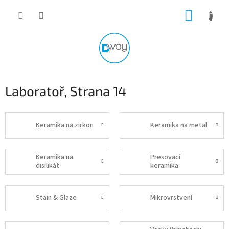
Přejít
NÁKUP
na
obsah
KOŠÍK
Laboratoř
, Strana 14
Keramika na zirkon
Keramika na metal
Keramika na
Presovací
disilikát
keramika
Stain & Glaze
Mikrovrstvení