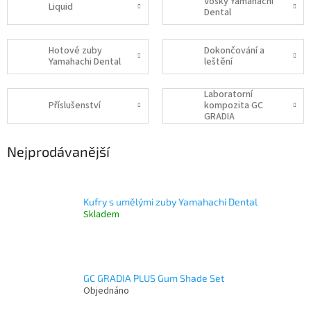
Vosky Yamahachi
Liquid
Dental
Hotové zuby
Dokončování a
Yamahachi Dental
leštění
Laboratorní
Příslušenství
kompozita GC
GRADIA
Nejprodávanější
Kufry s umělými zuby Yamahachi Dental
Skladem
GC GRADIA PLUS Gum Shade Set
Objednáno