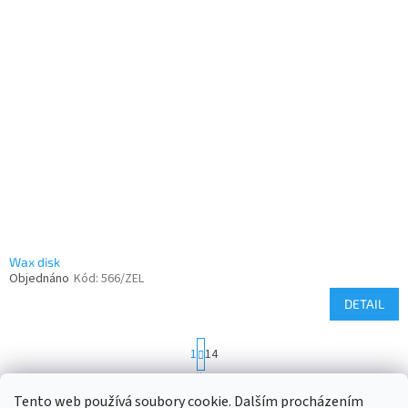
Wax disk
Objednáno
Kód:
566/ZEL
DETAIL
S
1
14
t
r
168
položek celkem
O
á
Tento web používá soubory cookie. Dalším procházením
v
NAHORU
n