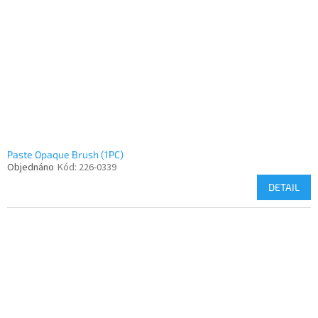
p
r
o
d
u
k
t
ů
Paste Opaque Brush (1PC)
Objednáno
Kód:
226-0339
DETAIL