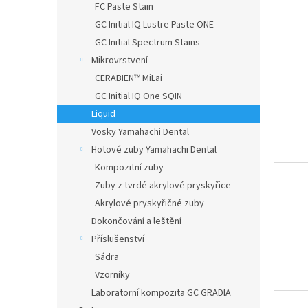
FC Paste Stain
GC Initial IQ Lustre Paste ONE
GC Initial Spectrum Stains
Mikrovrstvení
CERABIEN™ MiLai
GC Initial IQ One SQIN
Liquid
Vosky Yamahachi Dental
Hotové zuby Yamahachi Dental
Kompozitní zuby
Zuby z tvrdé akrylové pryskyřice
Akrylové pryskyřičné zuby
Dokončování a leštění
Příslušenství
Sádra
Vzorníky
Laboratorní kompozita GC GRADIA