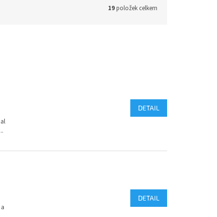
19
položek celkem
DETAIL
al
..
DETAIL
 a