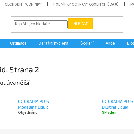
OBCHODNÍ PODMÍNKY
PODMÍNKY OCHRANY OSOBNÍCH ÚDAJŮ
M
HLEDAT
Ordinace
Dentální hygiena
Školení
Akce
Blo
id
, Strana 2
odávanější
GC GRADIA PLUS
GC GRADIA PLUS
Modelling Liquid
Diluting Liquid
Objednáno
Skladem