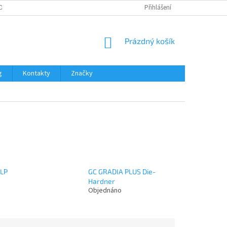
OŽNOSTI PLATBY
Přihlášení
NÁKUPNÍ
Prázdný košík
KOŠÍK
g
Kontakty
Značky
 LP
GC GRADIA PLUS Die-
Hardner
Objednáno