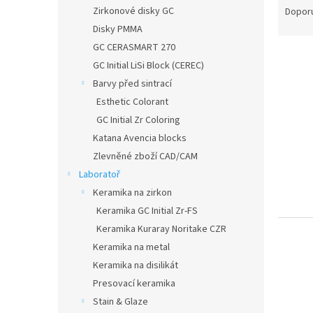
n
a
Zirkonové disky GC
Dopor
e
z
Disky PMMA
l
e
GC CERASMART 270
n
GC Initial LiSi Block (CEREC)
í
Barvy před sintrací
p
V
r
Esthetic Colorant
ý
o
GC Initial Zr Coloring
p
d
Katana Avencia blocks
i
u
s
Zlevněné zboží CAD/CAM
k
p
Laboratoř
t
r
Keramika na zirkon
ů
o
Keramika GC Initial Zr-FS
d
Keramika Kuraray Noritake CZR
u
k
Keramika na metal
t
Keramika na disilikát
ů
Presovací keramika
Stain & Glaze