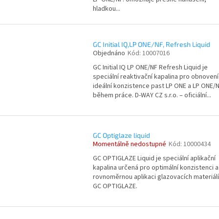
hladkou...
GC Initial IQ,LP ONE/NF, Refresh Liquid
Objednáno
Kód:
10007016
GC Initial IQ LP ONE/NF Refresh Liquid je
speciální reaktivační kapalina pro obnovení
ideální konzistence past LP ONE a LP ONE/
během práce. D-WAY CZ s.r.o. – oficiální...
GC Optiglaze liquid
Momentálně nedostupné
Kód:
10000434
GC OPTIGLAZE Liquid je speciální aplikační
kapalina určená pro optimální konzistenci a
rovnoměrnou aplikaci glazovacích materiál
GC OPTIGLAZE.