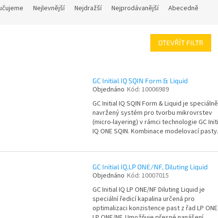
učujeme
Nejlevnější
Nejdražší
Nejprodávanější
Abecedně
OTEVŘÍT FILTR
GC Initial IQ SQIN Form & Liquid
Objednáno
Kód:
10006989
GC Initial IQ SQIN Form & Liquid je speciálně
navržený systém pro tvorbu mikrovrstev
(micro-layering) v rámci technologie GC Initi
IQ ONE SQIN. Kombinace modelovací pasty.
GC Initial IQ,LP ONE/NF, Diluting Liquid
Objednáno
Kód:
10007015
GC Initial IQ LP ONE/NF Diluting Liquid je
speciální ředicí kapalina určená pro
optimalizaci konzistence past z řad LP ONE
LP ONE/NF. Umožňuje přesné nanášení,