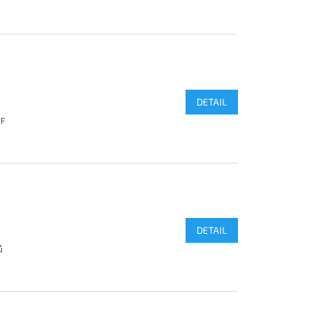
DETAIL
NF
DETAIL
ů