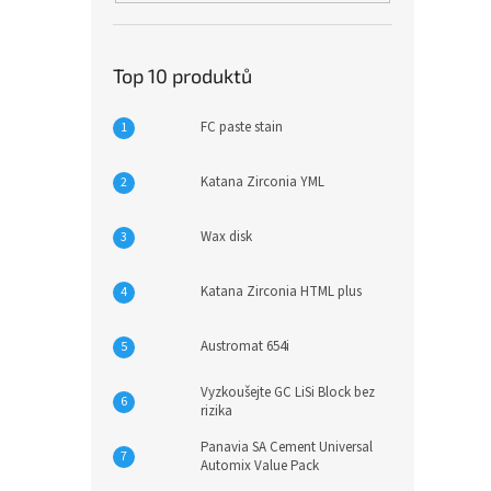
Top 10 produktů
FC paste stain
Katana Zirconia YML
Wax disk
Katana Zirconia HTML plus
Austromat 654i
Vyzkoušejte GC LiSi Block bez
rizika
Panavia SA Cement Universal
Automix Value Pack