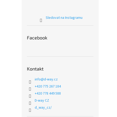
Sledovat na Instagramu
Facebook
Kontakt
info
@
d-way.cz
+420 775 267 184
+420 778 449 588
D-way CZ
d_way_cz/