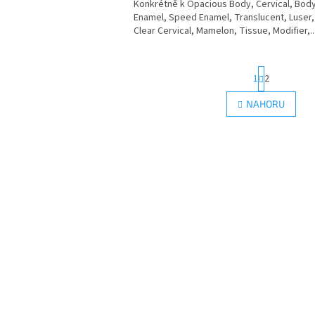
Konkrétně k Opacious Body, Cervical, Body
Enamel, Speed Enamel, Translucent, Luser,
Clear Cervical, Mamelon, Tissue, Modifier,..
S
1
2
t
r
O
NAHORU
á
v
n
l
k
á
o
d
v
a
á
c
n
í
í
p
r
v
k
y
v
ý
p
i