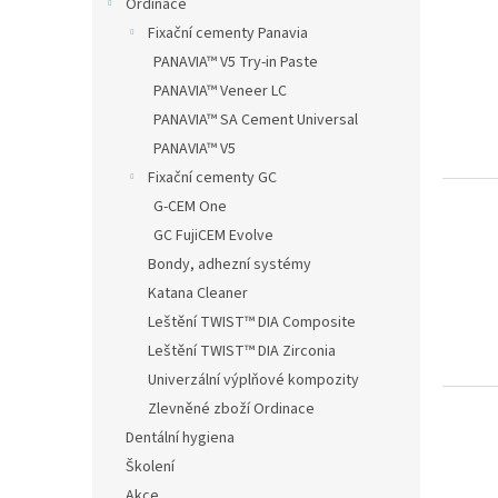
Ordinace
Fixační cementy Panavia
PANAVIA™ V5 Try-in Paste
PANAVIA™ Veneer LC
PANAVIA™ SA Cement Universal
PANAVIA™ V5
Fixační cementy GC
G-CEM One
GC FujiCEM Evolve
Bondy, adhezní systémy
Katana Cleaner
Leštění TWIST™ DIA Composite
Leštění TWIST™ DIA Zirconia
Univerzální výplňové kompozity
Zlevněné zboží Ordinace
Dentální hygiena
Školení
Akce