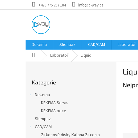
Přejít
+420 775 267 184
info@d-way.cz
na
obsah
Dekema
Shenpaz
CAD/CAM
Laboratoř
Domů
Laboratoř
Liquid
P
Liqu
o
Přeskočit
s
Kategorie
kategorie
Nejpr
t
r
Dekema
a
DEKEMA Servis
n
DEKEMA pece
n
í
Shenpaz
p
CAD/CAM
a
Zirkonové disky Katana Zirconia
Ř